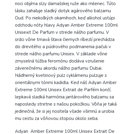
noci objíma slzy damašskej ruže ako milenec. Túto
lásku zahaľuje sladký dotyk agárového balzamu
Oud. Po niekoľkých okamihoch, keď alkohol ustúpi
odchodu nóty hlavy Adyan Amber Extreme 100ml
Unisexit De Parfum v strede nášho parfumu. V
srdci vône tmavá šťava čiernych ríbezlí prechádza
do drevitého a púdrového podmanenia pačuli v
strede nášho parfumu Unisex. V základe vône
zmyselná túžba feromónu dodáva vzrušenie
záverečnému akordu nášho parfumu Dubai.
Nádherný kvetinový pulz cyklámenu pulzuje s
orientálnymi tónmi kadidla. Keď náš Adyan Amber
Extreme 100ml Unisex Extrait de Parfém končí,
lepkavá sladká harmónia jantárového balzamu sa
naposledy stretne s našou pokožkou. Vôňa je taká
jedinečná, že si jej nositeľa všade všimnú a urobia
mu cestu za vôňovou stopou okolo seba.
Adyan Amber Extreme 100ml Unisex Extrait De