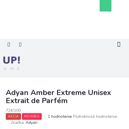
Prejsť
Nákupný
na
košík
obsah
Adyan Amber Extreme Unisex
Extrait de Parfém
724/100
Priemerné
1 hodnotenie
Podrobnosti hodnotenia
AKCIA
NOVINKA
hodnotenie
Značka:
Adyan
produktu