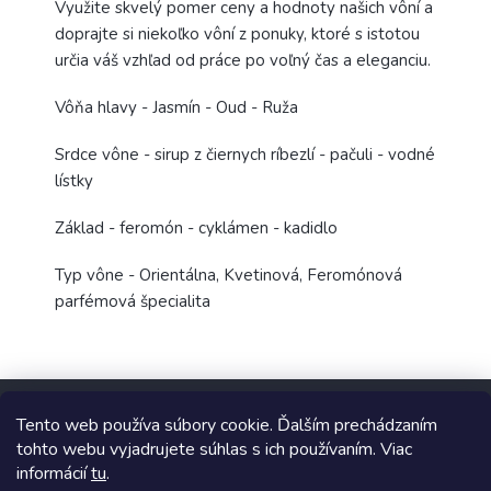
Využite skvelý pomer ceny a hodnoty našich vôní a
doprajte si niekoľko vôní z ponuky, ktoré s istotou
určia váš vzhľad od práce po voľný čas a eleganciu.
Vôňa hlavy - Jasmín - Oud - Ruža
Srdce vône - sirup z čiernych ríbezlí - pačuli - vodné
lístky
Základ - feromón - cyklámen - kadidlo
Typ vône - Orientálna, Kvetinová, Feromónová
parfémová špecialita
Z
á
Tento web používa súbory cookie. Ďalším prechádzaním
p
tohto webu vyjadrujete súhlas s ich používaním. Viac
ä
informácií
tu
.
t