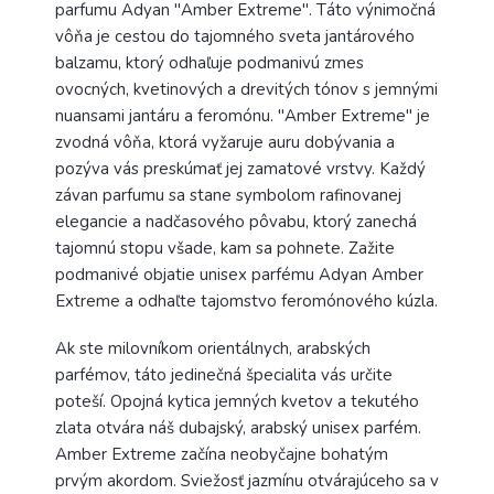
parfumu Adyan "Amber Extreme". Táto výnimočná
vôňa je cestou do tajomného sveta jantárového
balzamu, ktorý odhaľuje podmanivú zmes
ovocných, kvetinových a drevitých tónov s jemnými
nuansami jantáru a feromónu. "Amber Extreme" je
zvodná vôňa, ktorá vyžaruje auru dobývania a
pozýva vás preskúmať jej zamatové vrstvy. Každý
závan parfumu sa stane symbolom rafinovanej
elegancie a nadčasového pôvabu, ktorý zanechá
tajomnú stopu všade, kam sa pohnete. Zažite
podmanivé objatie unisex parfému Adyan Amber
Extreme a odhaľte tajomstvo feromónového kúzla.
Ak ste milovníkom orientálnych, arabských
parfémov, táto jedinečná špecialita vás určite
poteší. Opojná kytica jemných kvetov a tekutého
zlata otvára náš dubajský, arabský unisex parfém.
Amber Extreme začína neobyčajne bohatým
prvým akordom. Sviežosť jazmínu otvárajúceho sa v