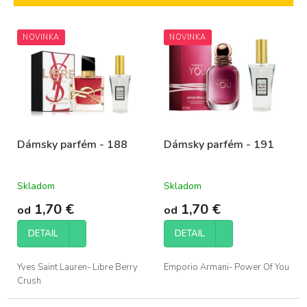
i
e
V
p
NOVINKA
NOVINKA
ý
r
p
o
i
d
s
u
p
k
r
t
o
o
Dámsky parfém - 188
Dámsky parfém - 191
d
v
u
k
Skladom
Skladom
t
o
1,70 €
1,70 €
od
od
v
DETAIL
DETAIL
Yves Saint Lauren- Libre Berry
Emporio Armani- Power Of You
Crush