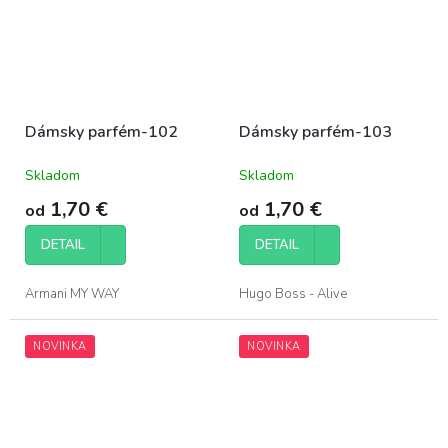
Dámsky parfém-102
Dámsky parfém-103
Skladom
Skladom
Priemerné
Priemerné
hodnotenie
hodnotenie
1,70 €
1,70 €
od
od
produktu
produktu
je
je
DETAIL
DETAIL
5,0
5,0
z
z
5
5
Armani MY WAY
Hugo Boss - Alive
hviezdičiek.
hviezdičiek.
NOVINKA
NOVINKA