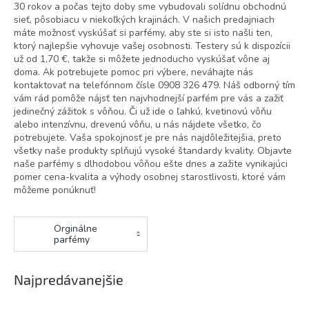
30 rokov a počas tejto doby sme vybudovali solídnu obchodnú
sieť, pôsobiacu v niekoľkých krajinách. V našich predajniach
máte možnosť vyskúšať si parfémy, aby ste si isto našli ten,
ktorý najlepšie vyhovuje vašej osobnosti. Testery sú k dispozícii
už od 1,70 €, takže si môžete jednoducho vyskúšať vône aj
doma. Ak potrebujete pomoc pri výbere, neváhajte nás
kontaktovať na telefónnom čísle 0908 326 479. Náš odborný tím
vám rád pomôže nájsť ten najvhodnejší parfém pre vás a zažiť
jedinečný zážitok s vôňou. Či už ide o ľahkú, kvetinovú vôňu
alebo intenzívnu, drevenú vôňu, u nás nájdete všetko, čo
potrebujete. Vaša spokojnosť je pre nás najdôležitejšia, preto
všetky naše produkty splňujú vysoké štandardy kvality. Objavte
naše parfémy s dlhodobou vôňou ešte dnes a zažite vynikajúci
pomer cena-kvalita a výhody osobnej starostlivosti, ktoré vám
môžeme ponúknuť!
Orginálne
parfémy
Najpredávanejšie