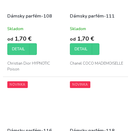
Dámsky parfém-108
Dámsky parfém-111
Skladom
Skladom
Priemerné
Priemerné
hodnotenie
hodnotenie
1,70 €
1,70 €
od
od
produktu
produktu
je
je
DETAIL
DETAIL
5,0
5,0
z
z
5
5
Christian Dior HYPNOTIC
Chanel COCO MADEMOISELLE
hviezdičiek.
hviezdičiek.
Poison
NOVINKA
NOVINKA
Dámsky parfém-116
Dámsky parfém-118