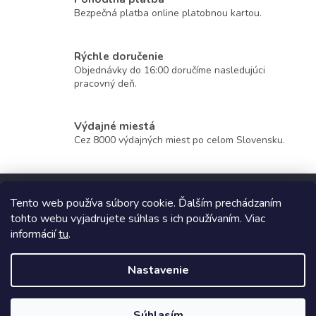
k
Bezpečná platba online platobnou kartou.
y
v
ý
Rýchle doručenie
p
Objednávky do 16:00 doručíme nasledujúci
i
pracovný deň.
s
u
Výdajné miestá
Cez 8000 výdajných miest po celom Slovensku.
Z
á
Tento web používa súbory cookie. Ďalším prechádzaním
p
tohto webu vyjadrujete súhlas s ich používaním. Viac
ä
informácií
tu
.
t
Copyright 2026
TopUpParfémy
. Všetky práva vyhradené.
i
Nastavenie
e
Vytvoril Shoptet
Súhlasím