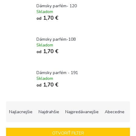
Dámsky parfém- 120
Skladom
1,70 €
od
Dámsky parfém-108
Skladom
1,70 €
od
Dámsky parfém - 191
Skladom
1,70 €
od
R
a
Najlacnejšie
Najdrahšie
Najpredávanejšie
Abecedne
d
e
n
OTVORIŤ FILTER