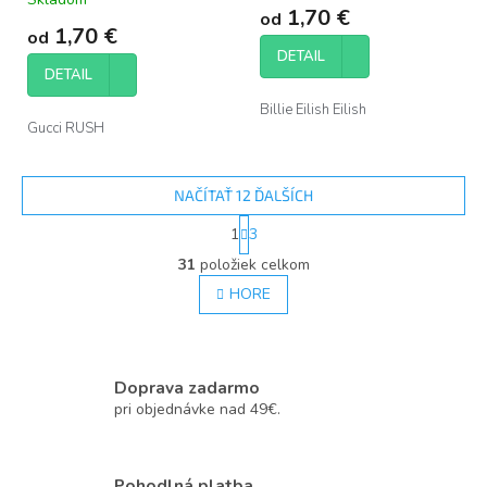
hodnotenie
1,70 €
od
produktu
1,70 €
od
je
DETAIL
5,0
DETAIL
z
5
Billie Eilish Eilish
hviezdičiek.
Gucci RUSH
NAČÍTAŤ 12 ĎALŠÍCH
S
1
3
t
O
r
31
položiek celkom
v
á
l
HORE
n
á
k
d
o
v
a
a
c
Doprava zadarmo
n
i
i
pri objednávke nad 49€.
e
e
p
r
v
Pohodlná platba