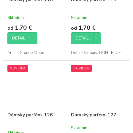
Skladom
Skladom
1,70 €
1,70 €
od
od
DETAIL
DETAIL
Ariana Grande Cloud
Dolce Gabbana LIGHT BLUE
NOVINKA
NOVINKA
Dámsky parfém-126
Dámsky parfém-127
Skladom
Priemerné
Skladom