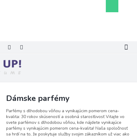
Prejsť
Nákupný
na
košík
obsah
Dámske parfémy
Parfémy s dlhodobou vôňou a vynikajúcim pomerom cena-
kvalita: 30 rokov skúseností a osobná starostlivosť Vitajte vo
svete parfémov s dlhodobou vôňou, kde nájdete vynikajúce
parfémy s vynikajúcim pomerom cena-kvalita! Naša spoločnosť
sa hrdí na to, že poskytuje služby svojim zákazníkom už viac ako