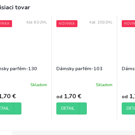
isiaci tovar
Kód:
83/2ML
Kód:
200/2ML
VINKA
NOVINKA
NOVI
sky parfém-130
Dámsky parfém-103
Dáms
Skladom
Skladom
merné
Priemerné
otenie
hodnotenie
1,70 €
1,70 €
1,
od
od
uktu
produktu
je
5,0
ETAIL
DETAIL
DET
z
5
dičiek.
hviezdičiek.