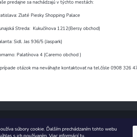
še predajne sa nachádzajú v týchto mestách:
atislava: Zlaté Piesky Shopping Palace
najská Streda: Kukučínova 1212(Bersy obchod)
lanta: Sidl. Jas 936/5 (Jaspark)
marno: Palatínova 4 (Caremo obchod )
prípade otázok ma neváhajte kontaktovať na tel.čísle 0908 326 4
oužíva súbory cookie. Ďalším prechádzaním tohto webu
Copyright 2026
TopUpParfémy
. Všetky práva vyhradené.
úhlas s ich používaním. Viac informácií
tu
.