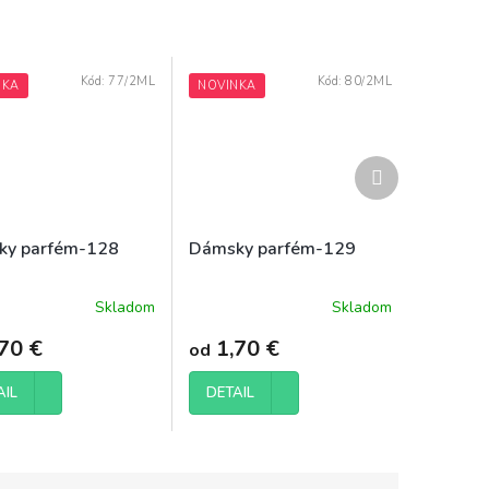
Kód:
77/2ML
Kód:
80/2ML
NKA
NOVINKA
Ďalší
produkt
ky parfém-128
Dámsky parfém-129
Skladom
Skladom
Priemerné
hodnotenie
70 €
1,70 €
od
produktu
je
5,0
AIL
DETAIL
z
5
hviezdičiek.