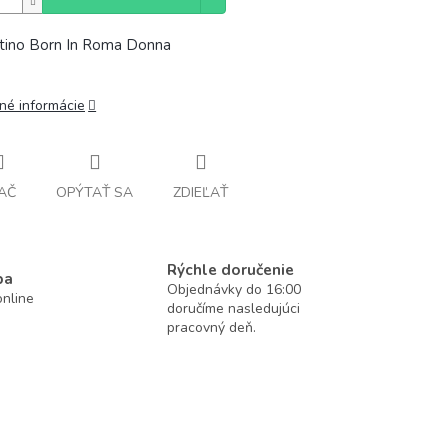
tino Born In Roma Donna
lné informácie
AČ
OPÝTAŤ SA
ZDIEĽAŤ
Rýchle doručenie
ba
Objednávky do 16:00
nline
doručíme nasledujúci
pracovný deň.