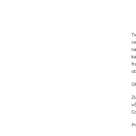
Ti
ce
na
ka
fr
ob
Ob
Zl
vô
Co
Pr