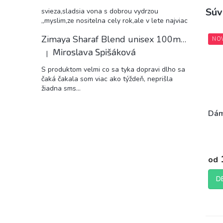
Súv
svieza,sladsia vona s dobrou vydrzou
,,myslim,ze nositelna cely rok,ale v lete najviac
Zimaya Sharaf Blend unisex 100ml EDP
NO
Miroslava Spišáková
|
Hodnotenie produktu je 5 z 5 hviezdičiek.
S produktom velmi co sa tyka dopravi dlho sa
čaká čakala som viac ako týždeň, neprišla
žiadna sms...
Dám
Prie
hodn
od
prod
je
5,0
D
z
5
hviez