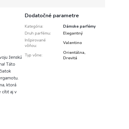
Dodatočné parametre
Kategória
:
Dámske parfémy
Druh parfému
:
Elegantný
Inšpirované
Valentino
vôňou
:
Orientálna,
Typ vône
:
voju ženskú
Drevitá
ma! Táto
čiatok
bergamotu.
ma, ktorá
cítiť aj v