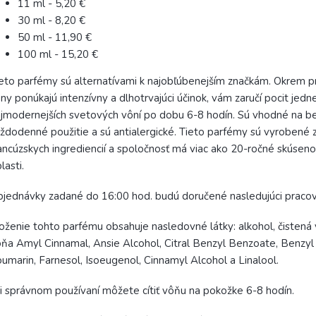
11 ml - 5,20 €
30 ml - 8,20 €
50 ml - 11,90 €
100 ml - 15,20 €
eto parfémy sú alternatívami k najobľúbenejším značkám. Okrem pr
ny ponúkajú intenzívny a dlhotrvajúci účinok, vám zaručí pocit jedne
jmodernejších svetových vôní po dobu 6-8 hodín. Sú vhodné na b
ždodenné použitie a sú antialergické. Tieto parfémy sú vyrobené 
ancúzskych ingrediencií a spoločnosť má viac ako 20-ročné skúsenos
lasti.
jednávky zadané do 16:00 hod. budú doručené nasledujúci praco
oženie tohto parfému obsahuje nasledovné látky: alkohol, čistená 
ňa Amyl Cinnamal, Ansie Alcohol, Citral Benzyl Benzoate, Benzyl 
umarin, Farnesol, Isoeugenol, Cinnamyl Alcohol a Linalool.
i správnom používaní môžete cítiť vôňu na pokožke 6-8 hodín.