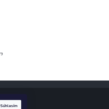
79
Súhlasím