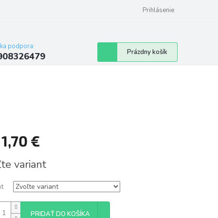
Prihlásenie
cka podpora:
Nákupný
Prázdny košík
908326479
košík
d
1,70 €
tková
te variant
nt
PRIDAŤ DO KOŠÍKA