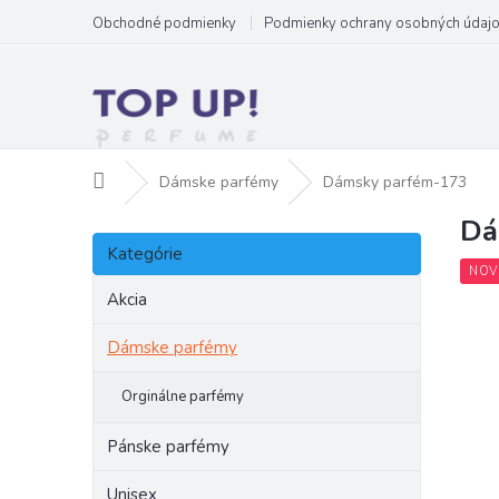
Prejsť
Obchodné podmienky
Podmienky ochrany osobných údaj
na
obsah
Domov
Dámske parfémy
Dámsky parfém-173
Dá
B
Preskočiť
o
Kategórie
kategórie
č
NOV
n
Akcia
ý
p
Dámske parfémy
a
n
Orginálne parfémy
e
l
Pánske parfémy
Unisex