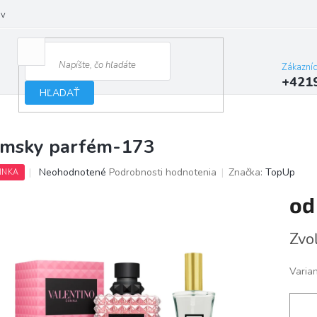
ov
Zákazní
+421
HĽADAŤ
msky parfém-173
Priemerné
Neohodnotené
Podrobnosti hodnotenia
Značka:
TopUp
INKA
hodnotenie
produktu
o
je
0,0
Jedno
Zvoľ
z
cena:
5
hviezdičiek.
Varia