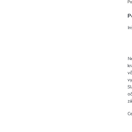
Po
P
In
Ne
kr
vô
vy
Sl
oč
zá
Ce