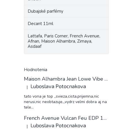
Dubajské parfémy
Decant 11ml
Lattafa, Paris Corner, French Avenue,
Afnan, Maison Alhambra, Zimaya,
Asdaaf
Hodnotenia
Maison Alhambra Jean Lowe Vibe unisex 11ml EDP decant
Luboslava Potocnakova
|
Hodnotenie produktu je 5 z 5 hviezdičiek.
tato vona je top ,,svieza,cista,prijemna,nic
nerusi,nic neobtazuje,,,vydrz velmi dobra aj na
tele...
French Avenue Vulcan Feu EDP 11ml decant
Luboslava Potocnakova
|
Hodnotenie produktu je 5 z 5 hviezdičiek.