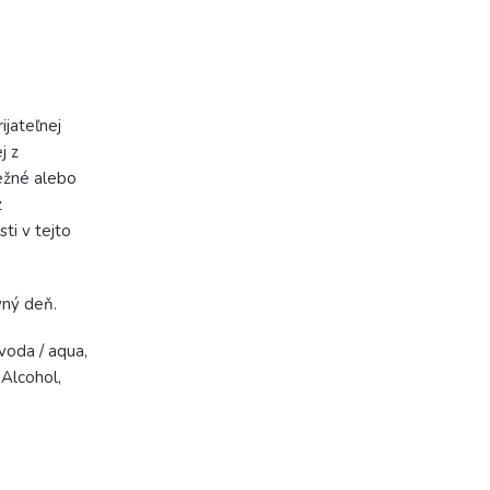
ijateľnej
j z
ežné alebo
z
ti v tejto
vný deň.
voda / aqua,
Alcohol,