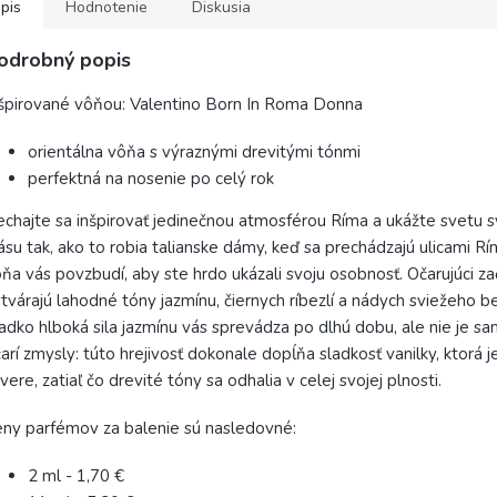
pis
Hodnotenie
Diskusia
odrobný popis
špirované vôňou:
Valentino Born In Roma Donna
orientálna vôňa s výraznými drevitými tónmi
perfektná na nosenie po celý rok
chajte sa inšpirovať jedinečnou atmosférou Ríma a ukážte svetu s
ásu tak, ako to robia talianske dámy, keď sa prechádzajú ulicami Rí
ňa vás povzbudí, aby ste hrdo ukázali svoju osobnosť. Očarujúci za
tvárajú lahodné tóny jazmínu, čiernych ríbezlí a nádych sviežeho 
adko hlboká sila jazmínu vás sprevádza po dlhú dobu, ale nie je sa
arí zmysly: túto hrejivosť dokonale dopĺňa sladkosť vanilky, ktorá je 
vere, zatiaľ čo drevité tóny sa odhalia v celej svojej plnosti.
ny parfémov za balenie sú nasledovné:
2 ml - 1,70 €