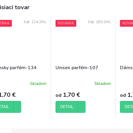
isiaci tovar
Kód:
224/2ML
Kód:
185/2ML
VINKA
NOVINKA
NOVI
sky parfém-134
Unisex parfém-107
Dáms
Skladom
Skladom
Priemerné
hodnotenie
1,70 €
1,70 €
1,
od
od
produktu
je
5,0
ETAIL
DETAIL
DET
z
5
hviezdičiek.