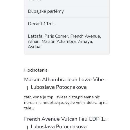
Dubajské parfémy
Decant 11ml
Lattafa, Paris Corner, French Avenue,
Afnan, Maison Alhambra, Zimaya,
Asdaaf
Hodnotenia
Maison Alhambra Jean Lowe Vibe unisex 11ml EDP decant
Luboslava Potocnakova
|
Hodnotenie produktu je 5 z 5 hviezdičiek.
tato vona je top ,,svieza,cista,prijemna,nic
nerusi,nic neobtazuje,,,vydrz velmi dobra aj na
tele...
French Avenue Vulcan Feu EDP 11ml decant
Luboslava Potocnakova
|
Hodnotenie produktu je 5 z 5 hviezdičiek.