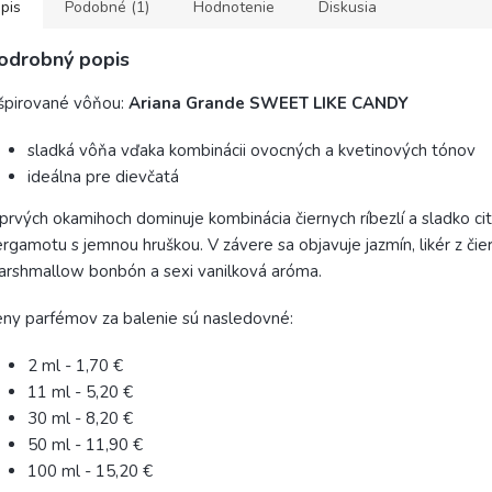
pis
Podobné (1)
Hodnotenie
Diskusia
odrobný popis
špirované vôňou:
Ariana Grande SWEET LIKE CANDY
sladká vôňa vďaka kombinácii ovocných a kvetinových tónov
ideálna pre dievčatá
prvých okamihoch dominuje kombinácia čiernych ríbezlí a sladko c
rgamotu s jemnou hruškou. V závere sa objavuje jazmín, likér z čiern
rshmallow bonbón a sexi vanilková aróma.
ny parfémov za balenie sú nasledovné:
2 ml - 1,70 €
11 ml - 5,20 €
30 ml - 8,20 €
50 ml - 11,90 €
100 ml - 15,20 €