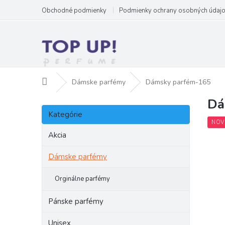
Prejsť
Obchodné podmienky
Podmienky ochrany osobných údaj
na
obsah
Domov
Dámske parfémy
Dámsky parfém-165
Dá
B
Preskočiť
o
Kategórie
kategórie
č
NOV
n
Akcia
ý
p
Dámske parfémy
a
n
Orginálne parfémy
e
l
Pánske parfémy
Unisex