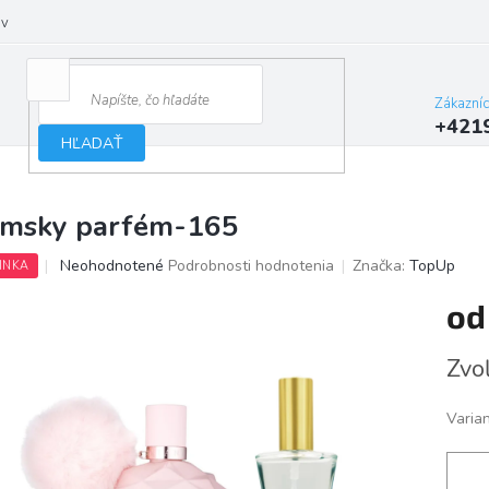
ov
Zákazní
+421
HĽADAŤ
msky parfém-165
Priemerné
Neohodnotené
Podrobnosti hodnotenia
Značka:
TopUp
INKA
hodnotenie
produktu
o
je
0,0
Jedno
Zvoľ
z
cena:
5
hviezdičiek.
Varia