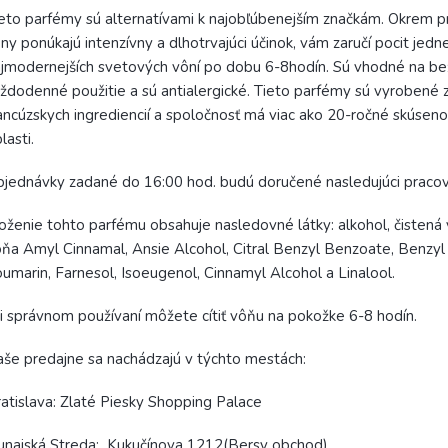
eto parfémy sú alternatívami k najobľúbenejším značkám. Okrem pr
ny ponúkajú intenzívny a dlhotrvajúci účinok, vám zaručí pocit jedne
jmodernejších svetových vôní po dobu 6-8hodín. Sú vhodné na b
ždodenné použitie a sú antialergické. Tieto parfémy sú vyrobené 
ancúzskych ingrediencií a spoločnosť má viac ako 20-ročné skúsenos
lasti.
jednávky zadané do 16:00 hod. budú doručené nasledujúci praco
oženie tohto parfému obsahuje nasledovné látky: alkohol, čistená 
ňa Amyl Cinnamal, Ansie Alcohol, Citral Benzyl Benzoate, Benzyl 
umarin, Farnesol, Isoeugenol, Cinnamyl Alcohol a Linalool.
i správnom používaní môžete cítiť vôňu na pokožke 6-8 hodín.
še predajne sa nachádzajú v týchto mestách:
atislava: Zlaté Piesky Shopping Palace
najská Streda: Kukučínova 1212(Bersy obchod)