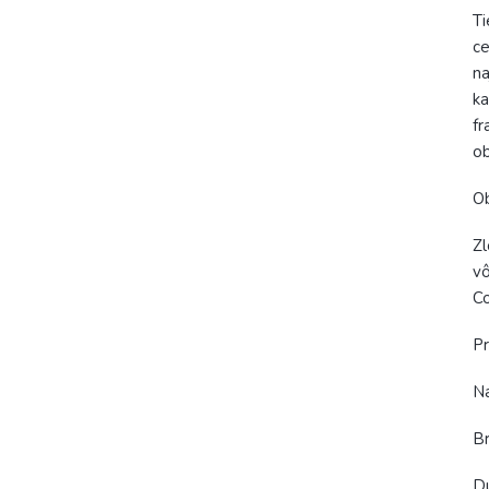
Ti
ce
na
ka
fr
ob
Ob
Zl
vô
Co
Pr
Na
Br
Du