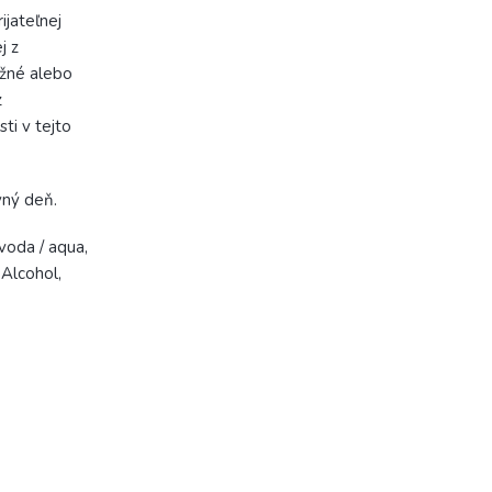
ijateľnej
j z
ežné alebo
z
ti v tejto
vný deň.
voda / aqua,
Alcohol,