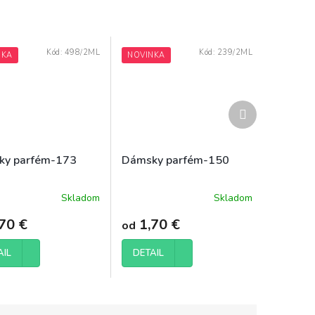
Kód:
498/2ML
Kód:
239/2ML
NKA
NOVINKA
Ďalší
produkt
ky parfém-173
Dámsky parfém-150
Skladom
Skladom
70 €
1,70 €
od
AIL
DETAIL