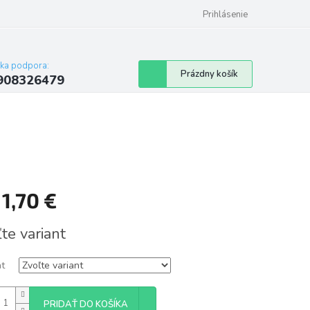
Prihlásenie
cka podpora:
Nákupný
Prázdny košík
908326479
košík
d
1,70 €
tková
te variant
nt
PRIDAŤ DO KOŠÍKA