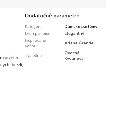
Dodatočné parametre
Kategória
:
Dámske parfémy
Druh parfému
:
Elegantný
Inšpirované
Ariana Grande
vôňou
:
Ovocná,
Typ vône
:
itrusového
Kvetinová
ych ríbezlí,