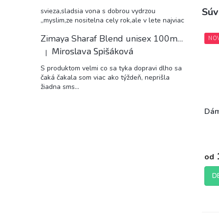
Súv
svieza,sladsia vona s dobrou vydrzou
,,myslim,ze nositelna cely rok,ale v lete najviac
Zimaya Sharaf Blend unisex 100ml EDP
NO
Miroslava Spišáková
|
Hodnotenie produktu je 5 z 5 hviezdičiek.
S produktom velmi co sa tyka dopravi dlho sa
čaká čakala som viac ako týždeň, neprišla
žiadna sms...
Dám
od
D