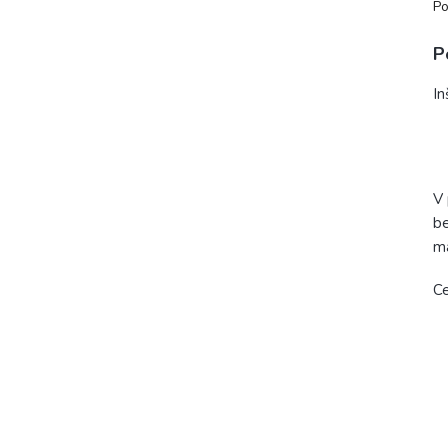
Po
P
In
V 
be
ma
Ce