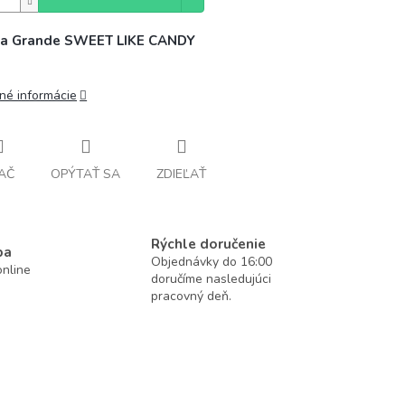
na Grande SWEET LIKE CANDY
lné informácie
AČ
OPÝTAŤ SA
ZDIEĽAŤ
Rýchle doručenie
ba
Objednávky do 16:00
nline
doručíme nasledujúci
pracovný deň.