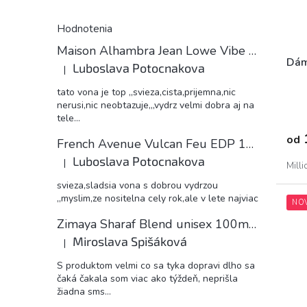
Hodnotenia
Maison Alhambra Jean Lowe Vibe unisex 11ml EDP decant
Dám
Luboslava Potocnakova
|
Hodnotenie produktu je 5 z 5 hviezdičiek.
tato vona je top ,,svieza,cista,prijemna,nic
nerusi,nic neobtazuje,,,vydrz velmi dobra aj na
tele...
od
French Avenue Vulcan Feu EDP 11ml decant
Luboslava Potocnakova
|
Mill
Hodnotenie produktu je 5 z 5 hviezdičiek.
svieza,sladsia vona s dobrou vydrzou
,,myslim,ze nositelna cely rok,ale v lete najviac
NO
Zimaya Sharaf Blend unisex 100ml EDP
Miroslava Spišáková
|
Hodnotenie produktu je 5 z 5 hviezdičiek.
S produktom velmi co sa tyka dopravi dlho sa
čaká čakala som viac ako týždeň, neprišla
žiadna sms...