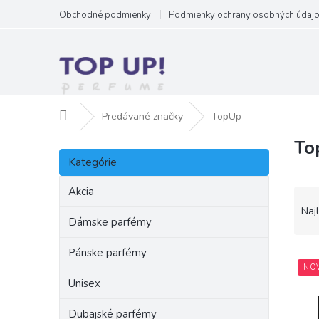
Prejsť
Obchodné podmienky
Podmienky ochrany osobných údaj
na
obsah
Domov
Predávané značky
TopUp
To
B
Preskočiť
o
Kategórie
kategórie
č
n
Akcia
R
ý
a
Naj
p
Dámske parfémy
d
a
e
Pánske parfémy
n
V
n
e
NO
ý
i
Unisex
l
p
e
i
p
Dubajské parfémy
s