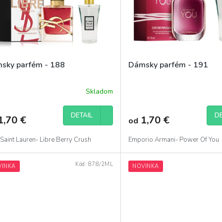
sky parfém - 188
Dámsky parfém - 191
Skladom
DETAIL
DE
1,70 €
1,70 €
od
Saint Lauren- Libre Berry Crush
Emporio Armani- Power Of You
Kód:
878/2ML
VINKA
NOVINKA