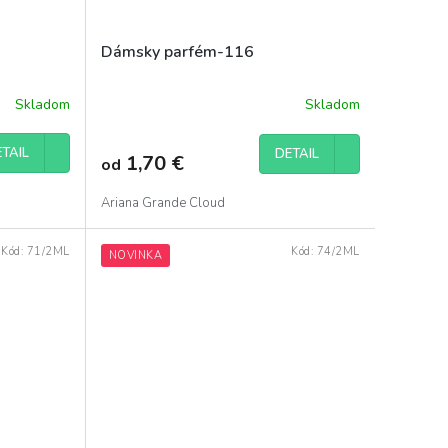
Dámsky parfém-116
Skladom
Skladom
TAIL
DETAIL
1,70 €
od
Ariana Grande Cloud
Kód:
71/2ML
Kód:
74/2ML
NOVINKA