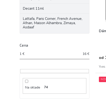
r
p
o
Decant 11ml
r
d
o
u
Lattafa, Paris Corner, French Avenue,
d
k
Afnan, Maison Alhambra, Zimaya,
u
t
Asdaaf
k
o
Dám
t
v
o
Cena
v
1
€
16
€
od
Yves 
NO
Na sklade
74