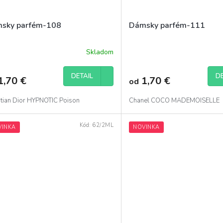
sky parfém-108
Dámsky parfém-111
Skladom
merné
Priemerné
otenie
hodnotenie
uktu
produktu
DETAIL
DE
1,70 €
1,70 €
od
je
5,0
z
stian Dior HYPNOTIC Poison
Chanel COCO MADEMOISELLE
5
dičiek.
hviezdičiek.
Kód:
62/2ML
VINKA
NOVINKA