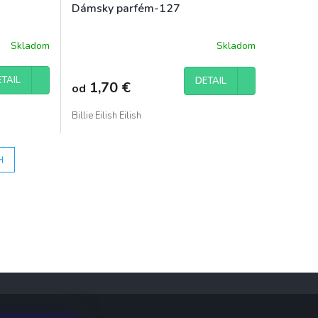
Dámsky parfém-127
Skladom
Skladom
Priemerné
hodnotenie
produktu
TAIL
DETAIL
1,70 €
od
je
5,0
z
Billie Eilish Eilish
5
hviezdičiek.
H