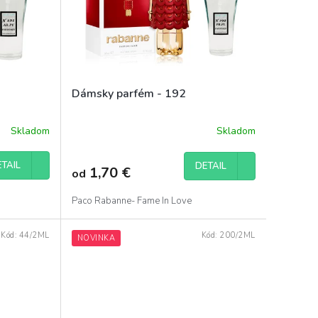
Dámsky parfém - 192
Skladom
Skladom
TAIL
DETAIL
1,70 €
od
Paco Rabanne- Fame In Love
Kód:
44/2ML
Kód:
200/2ML
NOVINKA