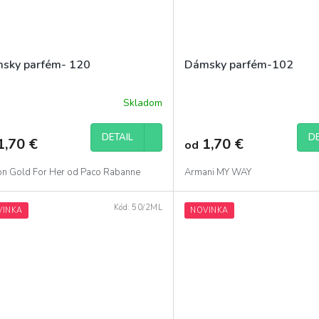
sky parfém- 120
Dámsky parfém-102
Skladom
Priemerné
hodnotenie
produktu
DETAIL
DE
1,70 €
1,70 €
od
je
5,0
z
ion Gold For Her od Paco Rabanne
Armani MY WAY
5
hviezdičiek.
Kód:
50/2ML
VINKA
NOVINKA