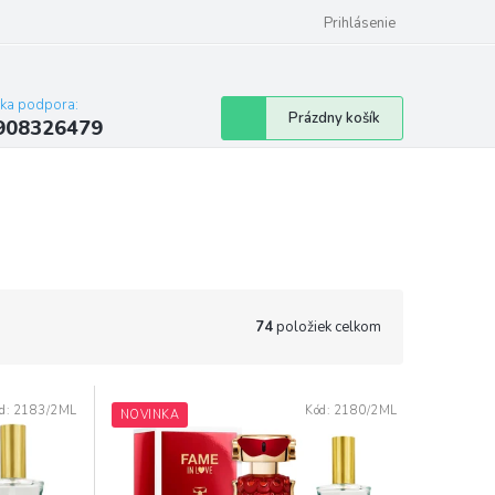
Prihlásenie
cka podpora:
Nákupný
Prázdny košík
908326479
košík
74
položiek celkom
d:
2183/2ML
Kód:
2180/2ML
NOVINKA