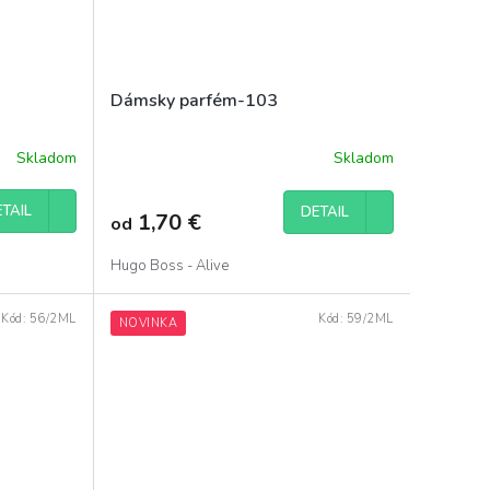
Dámsky parfém-103
Skladom
Skladom
Priemerné
hodnotenie
produktu
TAIL
DETAIL
1,70 €
od
je
5,0
z
Hugo Boss - Alive
5
hviezdičiek.
Kód:
56/2ML
Kód:
59/2ML
NOVINKA