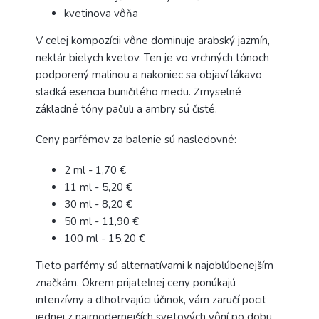
kvetinova vôňa
V celej kompozícii vône dominuje arabský jazmín,
nektár bielych kvetov. Ten je vo vrchných tónoch
podporený malinou a nakoniec sa objaví lákavo
sladká esencia buničitého medu. Zmyselné
základné tóny pačuli a ambry sú čisté.
Ceny parfémov za balenie sú nasledovné:
2 ml - 1,70 €
11 ml - 5,20 €
30 ml - 8,20 €
50 ml - 11,90 €
100 ml - 15,20 €
Tieto parfémy sú alternatívami k najobľúbenejším
značkám. Okrem prijateľnej ceny ponúkajú
intenzívny a dlhotrvajúci účinok, vám zaručí pocit
jednej z najmodernejších svetových vôní po dobu