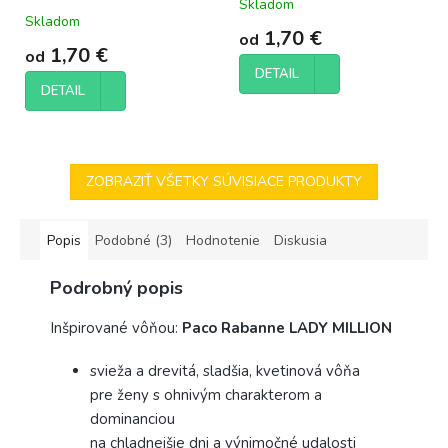
Skladom
Priemerné
Skladom
hodnotenie
1,70 €
od
produktu
1,70 €
od
je
DETAIL
5,0
DETAIL
z
5
hviezdičiek.
ZOBRAZIŤ VŠETKY SÚVISIACE PRODUKTY
Popis
Podobné (3)
Hodnotenie
Diskusia
Podrobný popis
Inšpirované vôňou:
Paco Rabanne LADY MILLION
svieža a drevitá, sladšia, kvetinová vôňa
pre ženy s ohnivým charakterom a
dominanciou
na chladnejšie dni a výnimočné udalosti