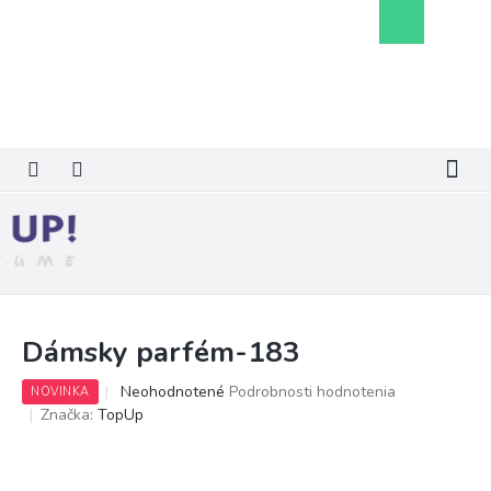
Prejsť
Nákupný
na
košík
obsah
Dámsky parfém-183
Priemerné
Neohodnotené
Podrobnosti hodnotenia
NOVINKA
hodnotenie
Značka:
TopUp
produktu
je
0,0