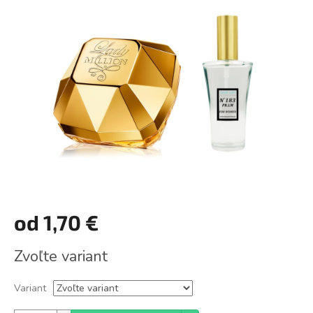
z
5
hviezdičiek.
od
1,70 €
Jednotková
Zvoľte variant
cena:
Variant