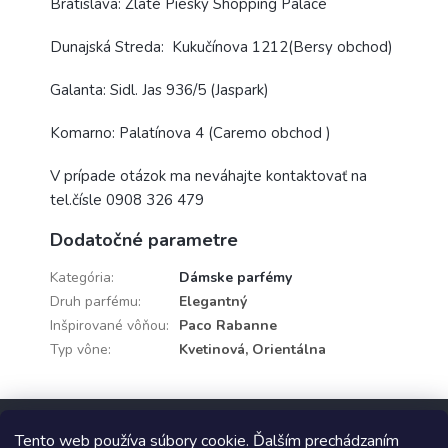
Bratislava: Zlaté Piesky Shopping Palace
Dunajská Streda: Kukučínova 1212(Bersy obchod)
Galanta: Sidl. Jas 936/5 (Jaspark)
Komarno: Palatínova 4 (Caremo obchod )
V prípade otázok ma neváhajte kontaktovať na
tel.čísle 0908 326 479
Dodatočné parametre
Kategória
:
Dámske parfémy
Druh parfému
:
Elegantný
Inšpirované vôňou
:
Paco Rabanne
Typ vône
:
Kvetinová, Orientálna
Z
á
Tento web používa súbory cookie. Ďalším prechádzaním