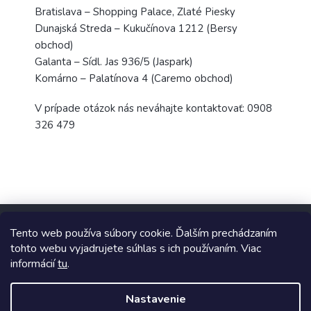
Bratislava – Shopping Palace, Zlaté Piesky
Dunajská Streda – Kukučínova 1212 (Bersy
obchod)
Galanta – Sídl. Jas 936/5 (Jaspark)
Komárno – Palatínova 4 (Caremo obchod)
V prípade otázok nás neváhajte kontaktovať: 0908
326 479
Z
á
Tento web používa súbory cookie. Ďalším prechádzaním
p
tohto webu vyjadrujete súhlas s ich používaním. Viac
ä
informácií
tu
.
t
Copyright 2026
TopUpParfémy
. Všetky práva vyhradené.
i
Nastavenie
e