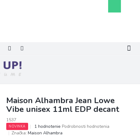
Prejsť
Nákupný
na
košík
obsah
Maison Alhambra Jean Lowe
Vibe unisex 11ml EDP decant
1537
Priemerné
1 hodnotenie
Podrobnosti hodnotenia
NOVINKA
hodnotenie
Značka:
Maison Alhambra
produktu