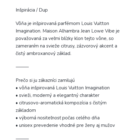
Inšpirácia / Dup
Vôňa je inšpirovaná parfémom Louis Vuitton
Imagination. Maison Alhambra Jean Lowe Vibe je
považovaná za veľmi blízky klon tejto vône, so
zameraním na svieže citrusy, zázvorový akcent a
čistý ambroxanový základ.
⸻
Prečo si ju zákazníci zamilujú
• vôňa inšpirovaná Louis Vuitton Imagination
• svieži, moderný a elegantný charakter
• citrusovo-aromatická kompozícia s čistým
základom
• výborná nositeľnosť počas celého dňa
• unisex prevedenie vhodné pre ženy aj mužov
⸻