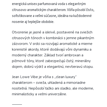
energická unisex parfumovaná voda s elegantným
citrusovo-aromatickým charakterom. Vôňa pôsobí čisto,
sofistikovane a veľmi súčasne, ideálna na každodenné
nosenie aj teplejšie obdobie.
Otvorenie je jasné a iskrivé, postavené na sviežich
citrusových tónoch v kombinácii s jemne pikantným
zázvorom. V srdci sa rozvíjajú aromatické a mierne
korenisté akordy, ktoré dodávajú vôni dynamiku a
moderný charakter. Základ tvorí ambroxan a
pižmové tóny, ktoré zabezpečujú čistý, minerálny
dojem, dobrú výdrž a elegantnú, nevtieravú stopu.
Jean Lowe Vibe je vôňa s „clean luxury“
charakterom – svieža, uhladená a mimoriadne
nositeľná. Nepôsobí ťažko ani sladko, ale moderne,
minimalisticky a veľmi univerzálne.
⸻