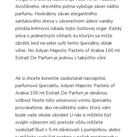
živočíšneho, drevitého pižma vybičuje záver nášho
parfumu. Hodvábny závan elegantného
santalového dreva v záverečnom údere vanilky
prináša krémovú náladu tejto čuchovej orgie. Každý
sníva o jedinečných vôňach, ku ktorým sa môže
obrátiť, keď na sebe ucíti tento špeciálny oblak
vône. No Adyan Majestic Pastels of Arabia 100 ml
Extrait De Parfum je jednou z takýchto vôní.
Ak si chcete konečne zaobstarať naozajstnú
parfumovú špecialitu, Adyan Majestic Pastels of
Arabia 100 ml Extrait De Parfum je ideálnou
voľbou! Noste túto unisexovú vonnú špecialitu
provokatívne, ako neviditeľný odev, ktorý vám
bude vaše okolie závidieť.
U nás si môžete byť
svojím výberom istí, pretože vôňu môžete
vyskúšať! Buď v 5 ml dávkovači s pumpičkou, alebo
ju môžete vyskúšať osobne v našich predajniach v