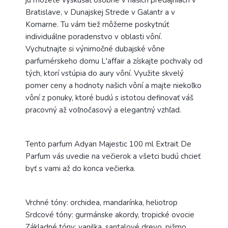
Bratislave, v Dunajskej Strede v Galantr a v
Komarne. Tu vám tiež môžeme poskytnúť
individuálne poradenstvo v oblasti vôní
.
Vychutnajte si výnimočné dubajské vône
parfumérskeho domu L'affair a získajte pochvaly od
tých, ktorí vstúpia do aury vôní. Využite skvelý
pomer ceny a hodnoty našich vôní a majte niekoľko
vôní z ponuky, ktoré budú s istotou definovať váš
pracovný až voľnočasový a elegantný vzhľad.
Tento parfum Adyan Majestic 100 ml Extrait De
Parfum vás uvedie na večierok a všetci budú chcieť
byť s vami až do konca večierka.
Vrchné tóny: orchidea, mandarínka, heliotrop
Srdcové tóny: gurmánske akordy, tropické ovocie
Základné tóny: vanilka, santalové drevo, pižmo