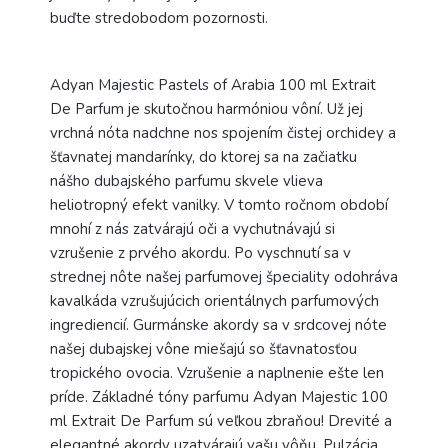
buďte stredobodom pozornosti.
Adyan Majestic Pastels of Arabia 100 ml Extrait
De Parfum je skutočnou harmóniou vôní. Už jej
vrchná nóta nadchne nos spojením čistej orchidey a
šťavnatej mandarínky, do ktorej sa na začiatku
nášho dubajského parfumu skvele vlieva
heliotropný efekt vanilky. V tomto ročnom období
mnohí z nás zatvárajú oči a vychutnávajú si
vzrušenie z prvého akordu. Po vyschnutí sa v
strednej nôte našej parfumovej špeciality odohráva
kavalkáda vzrušujúcich orientálnych parfumových
ingrediencií. Gurmánske akordy sa v srdcovej nóte
našej dubajskej vône miešajú so šťavnatosťou
tropického ovocia. Vzrušenie a naplnenie ešte len
príde. Základné tóny parfumu Adyan Majestic 100
ml Extrait De Parfum sú veľkou zbraňou! Drevité a
elegantné akordy uzatvárajú vašu vôňu. Pulzácia