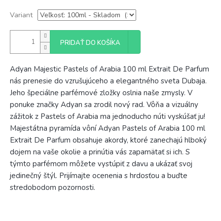
Variant
PRIDAŤ DO KOŠÍKA
Adyan Majestic Pastels of Arabia 100 ml Extrait De Parfum
nás prenesie do vzrušujúceho a elegantného sveta Dubaja.
Jeho špeciálne parfémové zložky oslnia naše zmysly. V
ponuke značky Adyan sa zrodil nový rad. Vôňa a vizuálny
zážitok z Pastels of Arabia ma jednoducho núti vyskúšať ju!
Majestátna pyramída vôní Adyan Pastels of Arabia 100 ml
Extrait De Parfum obsahuje akordy, ktoré zanechajú hlboký
dojem na vaše okolie a prinútia vás zapamätať si ich. S
týmto parfémom môžete vystúpiť z davu a ukázať svoj
jedinečný štýl. Prijímajte ocenenia s hrdosťou a buďte
stredobodom pozornosti.