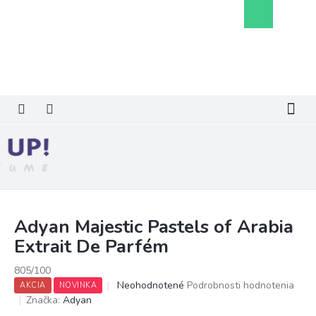
Prejsť
Nákupný
na
košík
obsah
Adyan Majestic Pastels of Arabia
Extrait De Parfém
805/100
Priemerné
Neohodnotené
Podrobnosti hodnotenia
AKCIA
NOVINKA
hodnotenie
Značka:
Adyan
produktu