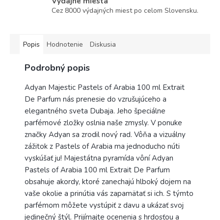
Výdajné miestá
Cez 8000 výdajných miest po celom Slovensku.
Popis
Hodnotenie
Diskusia
Podrobný popis
Adyan Majestic Pastels of Arabia 100 ml Extrait
De Parfum nás prenesie do vzrušujúceho a
elegantného sveta Dubaja. Jeho špeciálne
parfémové zložky oslnia naše zmysly. V ponuke
značky Adyan sa zrodil nový rad. Vôňa a vizuálny
zážitok z Pastels of Arabia ma jednoducho núti
vyskúšať ju! Majestátna pyramída vôní Adyan
Pastels of Arabia 100 ml Extrait De Parfum
obsahuje akordy, ktoré zanechajú hlboký dojem na
vaše okolie a prinútia vás zapamätať si ich. S týmto
parfémom môžete vystúpiť z davu a ukázať svoj
jedinečný štýl. Prijímajte ocenenia s hrdosťou a