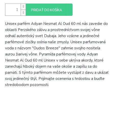
PRIDAŤ DO KOŠÍKA
Unisex parfém Adyan Nesmat Al Oud 60 ml nás zavedie do
oblasti Perzského zálivu a prostredníctvom svojej vône
odhalí autentický svet Dubaja. Jeho vzácne a jedinečné
parfémové zložky oslnia naše zmysly. Unisex parfumovaná
voda s názvom "Oudos Breeze" zahrnie svojho nositeľa
aurou žiarivej vône. Pyramída parfémovej vody Adyan
Nesmat Al Oud 60 ml Unisex v sebe ukrýva akordy, ktoré
zanechajú hlboký dojem na vaše okolie a zapíšu sa do
pamäti. S týmto parfémom môžete vystúpiť z davu a ukázať
svoj jedinečný štýl. Prijímajte ocenenia s hrdosťou a buďte
stredobodom pozornosti.