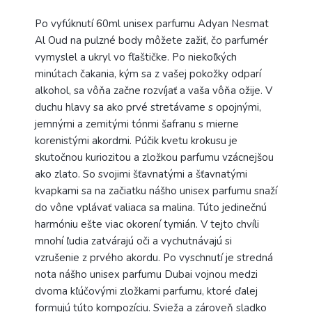
Po vyfúknutí 60ml unisex parfumu Adyan Nesmat
Al Oud na pulzné body môžete zažiť, čo parfumér
vymyslel a ukryl vo fľaštičke. Po niekoľkých
minútach čakania, kým sa z vašej pokožky odparí
alkohol, sa vôňa začne rozvíjať a vaša vôňa ožije. V
duchu hlavy sa ako prvé stretávame s opojnými,
jemnými a zemitými tónmi šafranu s mierne
korenistými akordmi. Púčik kvetu krokusu je
skutočnou kuriozitou a zložkou parfumu vzácnejšou
ako zlato. So svojimi šťavnatými a šťavnatými
kvapkami sa na začiatku nášho unisex parfumu snaží
do vône vplávať valiaca sa malina. Túto jedinečnú
harmóniu ešte viac okorení tymián. V tejto chvíli
mnohí ľudia zatvárajú oči a vychutnávajú si
vzrušenie z prvého akordu. Po vyschnutí je stredná
nota nášho unisex parfumu Dubai vojnou medzi
dvoma kľúčovými zložkami parfumu, ktoré ďalej
formujú túto kompozíciu. Svieža a zároveň sladko