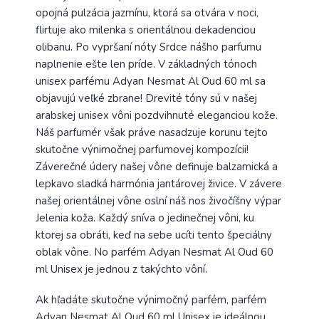
opojná pulzácia jazmínu, ktorá sa otvára v noci,
flirtuje ako milenka s orientálnou dekadenciou
olibanu. Po vypršaní nóty Srdce nášho parfumu
naplnenie ešte len príde. V základných tónoch
unisex parfému Adyan Nesmat Al Oud 60 ml sa
objavujú veľké zbrane! Drevité tóny sú v našej
arabskej unisex vôni pozdvihnuté eleganciou kože.
Náš parfumér však práve nasadzuje korunu tejto
skutočne výnimočnej parfumovej kompozícii!
Záverečné údery našej vône definuje balzamická a
lepkavo sladká harmónia jantárovej živice. V závere
našej orientálnej vône oslní náš nos živočíšny výpar
Jelenia koža. Každý sníva o jedinečnej vôni, ku
ktorej sa obráti, keď na sebe ucíti tento špeciálny
oblak vône. No parfém Adyan Nesmat Al Oud 60
ml Unisex je jednou z takýchto vôní.
Ak hľadáte skutočne výnimočný parfém, parfém
Adyan Nesmat Al Oud 60 ml Unisex je ideálnou