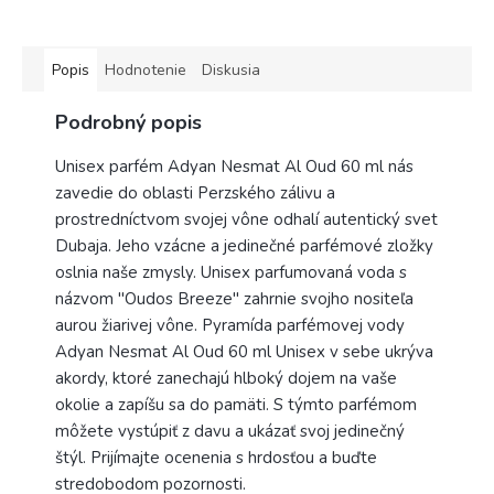
Popis
Hodnotenie
Diskusia
Podrobný popis
Unisex parfém Adyan Nesmat Al Oud 60 ml nás
zavedie do oblasti Perzského zálivu a
prostredníctvom svojej vône odhalí autentický svet
Dubaja. Jeho vzácne a jedinečné parfémové zložky
oslnia naše zmysly. Unisex parfumovaná voda s
názvom "Oudos Breeze" zahrnie svojho nositeľa
aurou žiarivej vône. Pyramída parfémovej vody
Adyan Nesmat Al Oud 60 ml Unisex v sebe ukrýva
akordy, ktoré zanechajú hlboký dojem na vaše
okolie a zapíšu sa do pamäti. S týmto parfémom
môžete vystúpiť z davu a ukázať svoj jedinečný
štýl. Prijímajte ocenenia s hrdosťou a buďte
stredobodom pozornosti.