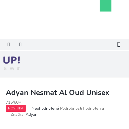
Prejsť
Nákupný
na
košík
obsah
Adyan Nesmat Al Oud Unisex
715/60M
Priemerné
Neohodnotené
Podrobnosti hodnotenia
NOVINKA
hodnotenie
Značka:
Adyan
produktu
je