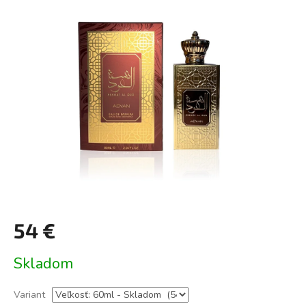
0,0
z
5
hviezdičiek.
54 €
Jednotková
Skladom
cena:
Variant