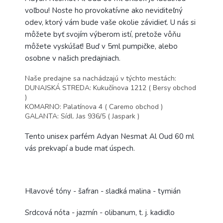
voľbou! Noste ho provokatívne ako neviditeľný
odev, ktorý vám bude vaše okolie závidieť. U nás si
môžete byť svojím výberom istí, pretože vôňu
môžete vyskúšať! Buď v 5ml pumpičke, alebo
osobne v našich predajniach.
Naše predajne sa nachádzajú v týchto mestách:
DUNAJSKÁ STREDA: Kukučínova 1212 ( Bersy obchod
)
KOMARNO: Palatínova 4 ( Caremo obchod )
GALANTA: Sídl. Jas 936/5 ( Jaspark )
Tento unisex parfém Adyan Nesmat Al Oud 60 ml
vás prekvapí a bude mať úspech.
Hlavové tóny - šafran - sladká malina - tymián
Srdcová nóta - jazmín - olibanum, t. j. kadidlo