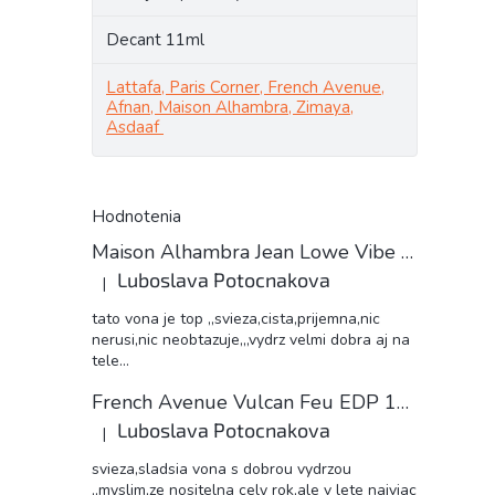
Decant 11ml
Lattafa, Paris Corner, French Avenue,
Afnan, Maison Alhambra, Zimaya,
Asdaaf
Hodnotenia
Maison Alhambra Jean Lowe Vibe unisex 11ml EDP decant
Luboslava Potocnakova
|
Hodnotenie produktu je 5 z 5 hviezdičiek.
tato vona je top ,,svieza,cista,prijemna,nic
nerusi,nic neobtazuje,,,vydrz velmi dobra aj na
tele...
French Avenue Vulcan Feu EDP 11ml decant
Luboslava Potocnakova
|
Hodnotenie produktu je 5 z 5 hviezdičiek.
svieza,sladsia vona s dobrou vydrzou
,,myslim,ze nositelna cely rok,ale v lete najviac