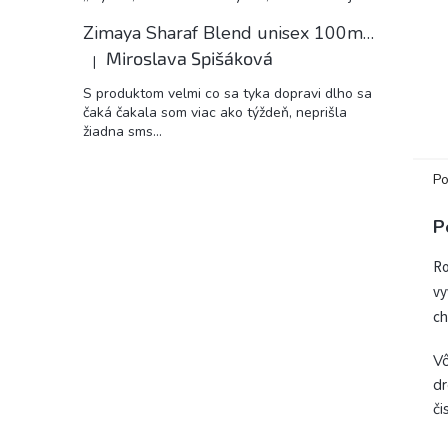
Zimaya Sharaf Blend unisex 100ml EDP
Miroslava Spišáková
|
Hodnotenie produktu je 5 z 5 hviezdičiek.
S produktom velmi co sa tyka dopravi dlho sa
čaká čakala som viac ako týždeň, neprišla
žiadna sms...
Po
P
Ro
vy
ch
Vô
dr
či