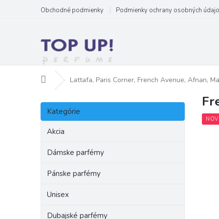
Prejsť
Obchodné podmienky
Podmienky ochrany osobných údaj
na
obsah
Domov
Lattafa, Paris Corner, French Avenue, Afnan, M
Fr
B
Preskočiť
o
Kategórie
kategórie
č
NOV
n
Akcia
ý
p
Dámske parfémy
a
Pánske parfémy
n
e
Unisex
l
Dubajské parfémy