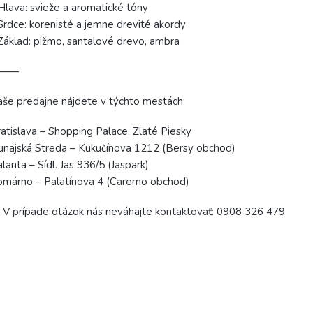
Hlava: svieže a aromatické tóny
Srdce: korenisté a jemne drevité akordy
Základ: pižmo, santalové drevo, ambra
⸻
še predajne nájdete v týchto mestách:
atislava – Shopping Palace, Zlaté Piesky
najská Streda – Kukučínova 1212 (Bersy obchod)
lanta – Sídl. Jas 936/5 (Jaspark)
omárno – Palatínova 4 (Caremo obchod)
 V prípade otázok nás neváhajte kontaktovať: 0908 326 479