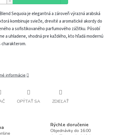
Blend Sequoia je elegantná a zároveň výrazná arabská
ktorá kombinuje svieže, drevité a aromatické akordy do
eného a sofistikovaného parfumového zážitku. Pôsobí
zne a uhladene, vhodná pre každého, kto hľadá modernú
s charakterom.
lné informácie
AČ
OPÝTAŤ SA
ZDIEĽAŤ
Rýchle doručenie
ba
Objednávky do 16:00
nline