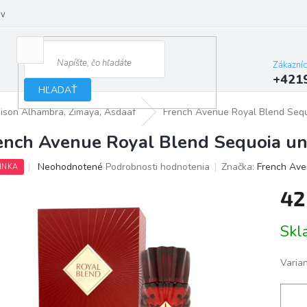
ov
Zákazní
+421
HĽADAŤ
aison Alhambra, Zimaya, Asdaaf
French Avenue Royal Blend Seq
ench Avenue Royal Blend Sequoia u
Priemerné
Neohodnotené
Podrobnosti hodnotenia
Značka:
French Av
INKA
hodnotenie
produktu
42
je
0,0
Jedno
Skl
z
cena:
5
hviezdičiek.
Varia