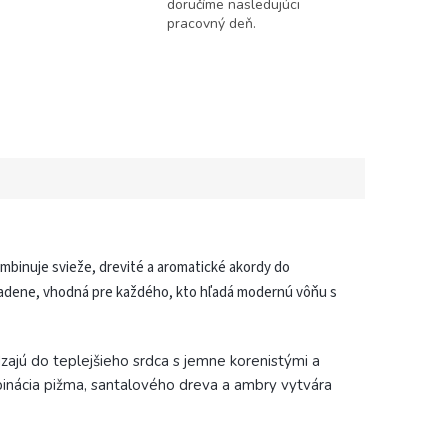
doručíme nasledujúci
pracovný deň.
mbinuje svieže, drevité a aromatické akordy do
ladene, vhodná pre každého, kto hľadá modernú vôňu s
zajú do teplejšieho srdca s jemne korenistými a
mbinácia pižma, santalového dreva a ambry vytvára