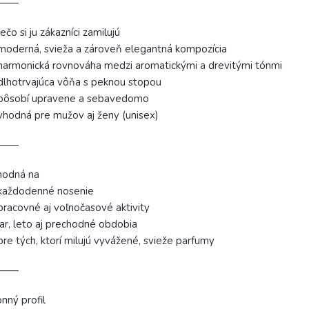
⸻
ečo si ju zákazníci zamilujú
moderná, svieža a zároveň elegantná kompozícia
harmonická rovnováha medzi aromatickými a drevitými tónmi
dlhotrvajúca vôňa s peknou stopou
 pôsobí upravene a sebavedomo
vhodná pre mužov aj ženy (unisex)
⸻
hodná na
 každodenné nosenie
pracovné aj voľnočasové aktivity
jar, leto aj prechodné obdobia
pre tých, ktorí milujú vyvážené, svieže parfumy
⸻
nný profil