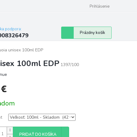
Prihlásenie
cka podpora:
Nákupný
Prázdny košík
908326479
košík
uoia unisex 100ml EDP
nisex 100ml EDP
1397/100
enue
 €
tková
adom
nt
PRIDAŤ DO KOŠÍKA