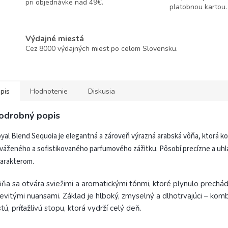
pri objednávke nad 49€.
platobnou kartou.
Výdajné miestá
Cez 8000 výdajných miest po celom Slovensku.
pis
Hodnotenie
Diskusia
odrobný popis
yal Blend Sequoia je elegantná a zároveň výrazná arabská vôňa, ktorá ko
váženého a sofistikovaného parfumového zážitku. Pôsobí precízne a uh
arakterom.
ňa sa otvára sviežimi a aromatickými tónmi, ktoré plynulo prechád
evitými nuansami. Základ je hlboký, zmyselný a dlhotrvajúci – ko
stú, príťažlivú stopu, ktorá vydrží celý deň.