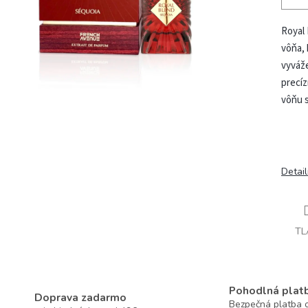
Royal 
vôňa, 
vyváž
precí
vôňu 
Detai
TL
Pohodlná plat
Doprava zadarmo
Bezpečná platba o