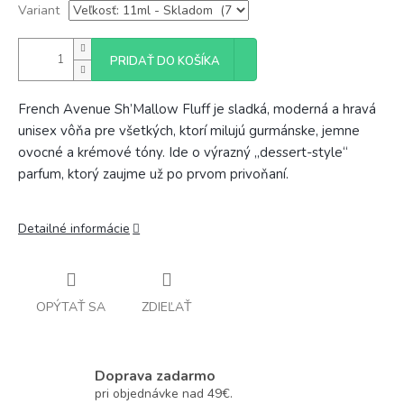
Variant
PRIDAŤ DO KOŠÍKA
French Avenue Sh’Mallow Fluff je sladká, moderná a hravá
unisex vôňa pre všetkých, ktorí milujú gurmánske, jemne
ovocné a krémové tóny. Ide o výrazný „dessert-style“
parfum, ktorý zaujme už po prvom privoňaní.
Detailné informácie
OPÝTAŤ SA
ZDIEĽAŤ
Doprava zadarmo
pri objednávke nad 49€.