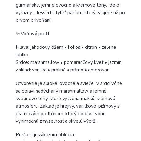
gurmánske, jemne ovocné a krémové tóny. Ide o
výrazný „dessert-style“ parfum, ktorý zaujme už po
prvom privoňaní.
✨ Vôňový profil
Hlava: jahodový džem • kokos • citrón • zelené
jablko
Srdce: marshmallow • pomarančový kvet • jazmín
Základ: vanilka • praliné • pižmo • ambroxan
Otvorenie je sladké, ovocné a svieže. V srdci vône
sa objaví nadýchaný marshmallow a jemné
kvetinové tóny, ktoré vytvoria mäkkú, krémovú
atmosféru. Základ je hrejivý, vanilkovo-pižmový s
pralinovým podtónom, ktorý dodáva vôni
výnimočnú zmyselnosť a skvelú výdrž.
Prečo si ju zákazníci obľúbia: