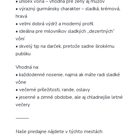
• unisex vôňa – vhodná pre ženy aj mužov
• výrazný gurmánsky charakter – sladká, krémová,
hravá
• veľmi dobrá výdrž a moderný profil
• ideálna pre milovníkov sladkých „dezertných“
vôní
• skvelý tip na darček, pretože sadne širokému
publiku
Vhodná na:
• každodenné nosenie, najmä ak máte radi sladké
vône
• večerné príležitosti, rande, oslavy
• jesenné a zimné obdobie, ale aj chladnejšie letné
večery
⸻
Naše predajne nájdete v týchto mestách: