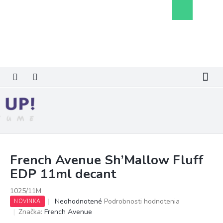
Prejsť
Nákupný
na
košík
obsah
French Avenue Sh’Mallow Fluff
EDP 11ml decant
1025/11M
Priemerné
Neohodnotené
Podrobnosti hodnotenia
NOVINKA
hodnotenie
Značka:
French Avenue
produktu