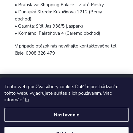
• Bratislava: Shopping Palace – Zlaté Piesky
• Dunajská Streda: Kukučínova 1212 (Bersy
obchod)
• Galanta: Sídl. Jas 936/5 (Jaspark)
• Komárno: Palatínova 4 (Caremo obchod)
V prípade otázok nás neváhajte kontaktovať na tel.
čísle:
0908 326 479
Z
á
Tento web používa súbory cookie. Ďalším prechádzaním
p
tohto webu vyjadrujete súhlas s ich používaním. Viac
ä
informácií
tu
.
t
Copyright 2026
TopUpParfémy
. Všetky práva vyhradené.
i
Nastavenie
e
Vytvoril Shoptet