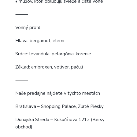
• mužov, ktorí obľubujú svieže a čisté vône
⸻
Vonný profil
Hlava: bergamot, elemi
Srdce: levanduľa, pelargónia, korenie
Základ: ambroxan, vetiver, pačuli
⸻
Naše predajne nájdete v týchto mestách
Bratislava – Shopping Palace, Zlaté Piesky
Dunajská Streda – Kukučínova 1212 (Bersy
obchod)