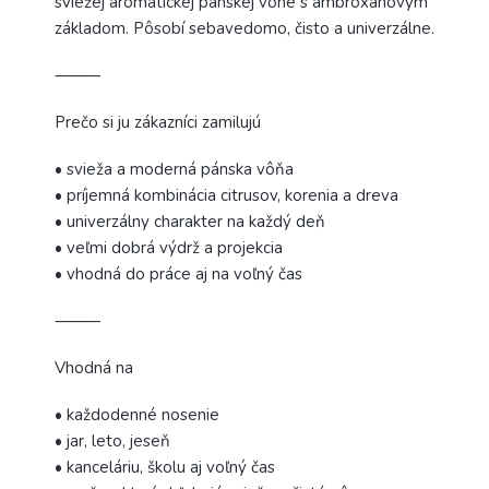
sviežej aromatickej pánskej vône s ambroxanovým
základom. Pôsobí sebavedomo, čisto a univerzálne.
⸻
Prečo si ju zákazníci zamilujú
• svieža a moderná pánska vôňa
• príjemná kombinácia citrusov, korenia a dreva
• univerzálny charakter na každý deň
• veľmi dobrá výdrž a projekcia
• vhodná do práce aj na voľný čas
⸻
Vhodná na
• každodenné nosenie
• jar, leto, jeseň
• kanceláriu, školu aj voľný čas