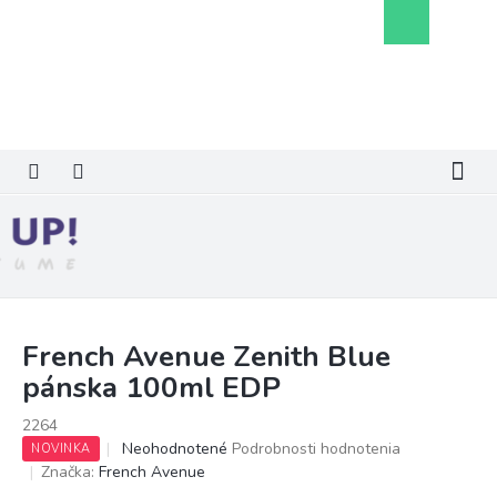
Prejsť
Nákupný
na
košík
obsah
French Avenue Zenith Blue
pánska 100ml EDP
2264
Priemerné
Neohodnotené
Podrobnosti hodnotenia
NOVINKA
hodnotenie
Značka:
French Avenue
produktu