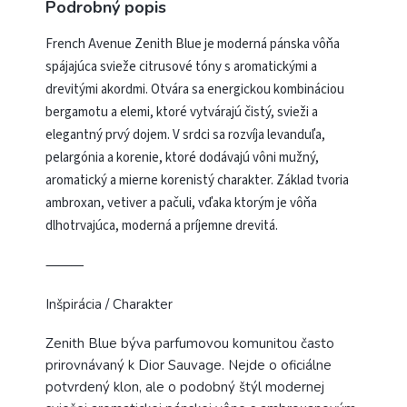
Podrobný popis
French Avenue Zenith Blue je moderná pánska vôňa
spájajúca svieže citrusové tóny s aromatickými a
drevitými akordmi. Otvára sa energickou kombináciou
bergamotu a elemi, ktoré vytvárajú čistý, svieži a
elegantný prvý dojem. V srdci sa rozvíja levanduľa,
pelargónia a korenie, ktoré dodávajú vôni mužný,
aromatický a mierne korenistý charakter. Základ tvoria
ambroxan, vetiver a pačuli, vďaka ktorým je vôňa
dlhotrvajúca, moderná a príjemne drevitá.
⸻
Inšpirácia / Charakter
Zenith Blue býva parfumovou komunitou často
prirovnávaný k Dior Sauvage. Nejde o oficiálne
potvrdený klon, ale o podobný štýl modernej