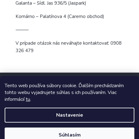
Galanta – Sídl. Jas 936/5 (Jaspark)
Komárno – Palatínova 4 (Caremo obchod)
⸻
V prípade otázok nás neváhajte kontaktovať: 0908
326 479
Z
á
Tento web používa súbory cookie. Ďalším prechádzaním
p
tohto webu vyjadrujete súhlas s ich používaním. Viac
ä
informácií
tu
.
t
Copyright 2026
TopUpParfémy
. Všetky práva vyhradené.
i
Nastavenie
e
Vytvoril Shoptet
Súhlasím