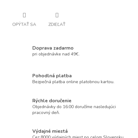
OPÝTAŤ SA
ZDIEĽAŤ
Doprava zadarmo
pri objednávke nad 49€.
Pohodlná platba
Bezpečná platba online platobnou kartou.
Rýchle doručenie
Objednávky do 16:00 doručíme nasledujúci
pracovný deň.
Výdajné miestá
Cez 8000 výdajných miest po celom Slovensku.