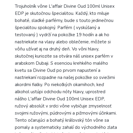
Trojuholník vône L'affair Divine Oud 100ml Unisex
EDP je skutočnou špecialitou. Každý, kto miluje
bohaté, sladké parfémy, bude s touto jedinečnou
špecialitou spokojný. Parfém ( vyskúšaný a
testovaný ) vydrží na pokožke 19 hodín a ak ho
nastriekate na vlasy alebo oblečenie, môžete si
vôňu užívať aj na druhý deň. Vo vôni hlavy,
skutočnej kuriozite sa otvára náš unisex parfém v
arabskom Dubaji. S esenciou krehkého malého
kvetu sa Divine Oud po prvom napustení a
nastriekaní rozpadne na našej pokožke so sviežimi
akordmi fialky. Po niekoľkých okamihoch, keď
alkohol ustúpi odchodu nóty hlavy, uprostred
nášho L'affair Divine Oud 100ml Unisex EDP,
ružový absolút v srdci vône vybičuje zmyselnosť
svojimi ružovými, púdrovými a pižmovými účinkami.
Tento očarujúci a bohatý kráľovský tón vône sa
pomaly a systematicky zahalí do východného zlata