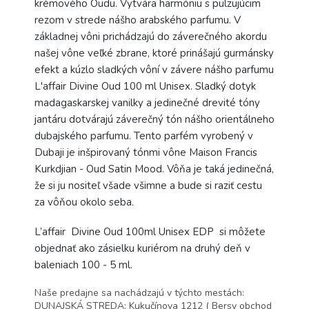
krémového Oudu. Vytvára harmóniu s pulzujúcim
rezom v strede nášho arabského parfumu. V
základnej vôni prichádzajú do záverečného akordu
našej vône veľké zbrane, ktoré prinášajú gurmánsky
efekt a kúzlo sladkých vôní v závere nášho parfumu
L'affair Divine Oud 100 ml Unisex. Sladký dotyk
madagaskarskej vanilky a jedinečné drevité tóny
jantáru dotvárajú záverečný tón nášho orientálneho
dubajského parfumu. Tento parfém vyrobený v
Dubaji je inšpirovaný tónmi vône Maison Francis
Kurkdjian - Oud Satin Mood. Vôňa je taká jedinečná,
že si ju nositeľ všade všimne a bude si raziť cestu
za vôňou okolo seba.
L’affair Divine Oud 100ml Unisex EDP
si môžete
objednať ako zásielku kuriérom na druhý deň v
baleniach 100 - 5 ml.
Naše predajne sa nachádzajú v týchto mestách:
DUNAJSKÁ STREDA: Kukučínova 1212 ( Bersy obchod