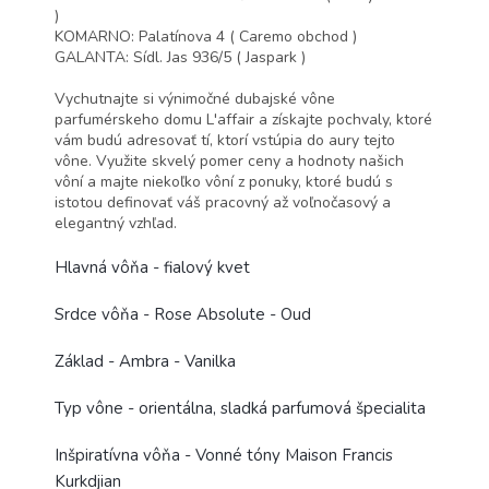
)
KOMARNO: Palatínova 4 ( Caremo obchod )
GALANTA: Sídl. Jas 936/5 ( Jaspark )
Vychutnajte si výnimočné dubajské vône
parfumérskeho domu L'affair a získajte pochvaly, ktoré
vám budú adresovať tí, ktorí vstúpia do aury tejto
vône. Využite skvelý pomer ceny a hodnoty našich
vôní a majte niekoľko vôní z ponuky, ktoré budú s
istotou definovať váš pracovný až voľnočasový a
elegantný vzhľad.
Hlavná vôňa - fialový kvet
Srdce vôňa - Rose Absolute - Oud
Základ - Ambra - Vanilka
Typ vône - orientálna, sladká parfumová špecialita
Inšpiratívna vôňa - Vonné tóny Maison Francis
Kurkdjian