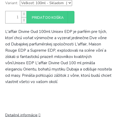
Variant
PRIDAŤ DO KOŠÍKA
L'affair Divine Oud 100ml Unisex EDP je parfém pre tých,
ktorí chcú voňať výnimočne a vyzerať jedinečne.
Dve vône
od Dubajskej parfumérskej spoločnosti L'affair, Maison
Rouge EDP a Supreme EDP, explodovali na scéne vôní a
získali si fantastickú priazeň milovníkov kvalitných
vôní.
Unisex EDP L'affair Divine Oud 100 ml prináša
eleganciu Orientu, bohatú mystiku Dubaja a odlišuje nositeľa
od masy. Prináša pohlcujúci zážitok z vône, ktorú budú chcieť
vlastniť všetci vo vašom okolí.
Detailné informácie