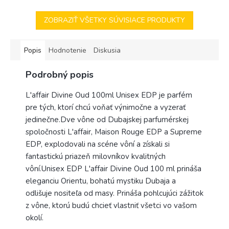
ZOBRAZIŤ VŠETKY SÚVISIACE PRODUKTY
Popis
Hodnotenie
Diskusia
Podrobný popis
L'affair Divine Oud 100ml Unisex EDP je parfém
pre tých, ktorí chcú voňať výnimočne a vyzerať
jedinečne.
Dve vône od Dubajskej parfumérskej
spoločnosti L'affair, Maison Rouge EDP a Supreme
EDP, explodovali na scéne vôní a získali si
fantastickú priazeň milovníkov kvalitných
vôní.
Unisex EDP L'affair Divine Oud 100 ml prináša
eleganciu Orientu, bohatú mystiku Dubaja a
odlišuje nositeľa od masy. Prináša pohlcujúci zážitok
z vône, ktorú budú chcieť vlastniť všetci vo vašom
okolí.