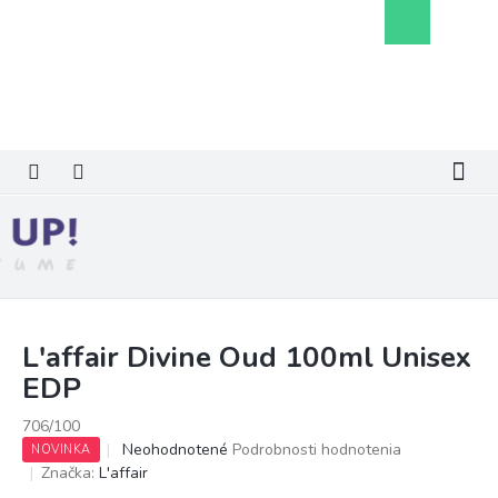
Prejsť
Nákupný
na
košík
obsah
L'affair Divine Oud 100ml Unisex
EDP
706/100
Priemerné
Neohodnotené
Podrobnosti hodnotenia
NOVINKA
hodnotenie
Značka:
L'affair
produktu