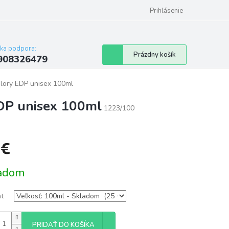
Prihlásenie
cka podpora:
Nákupný
Prázdny košík
908326479
košík
lory EDP unisex 100ml
DP unisex 100ml
1223/100
 €
tková
adom
nt
PRIDAŤ DO KOŠÍKA