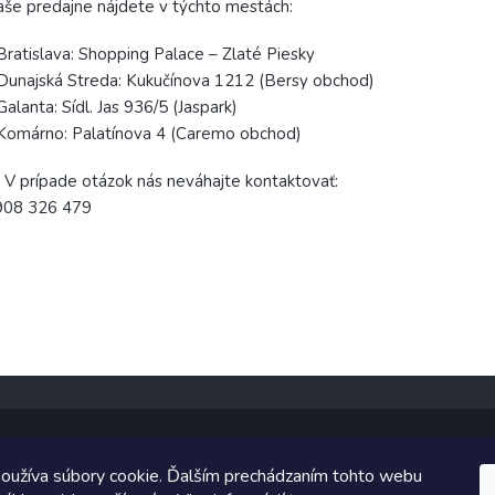
še predajne nájdete v týchto mestách:
Bratislava: Shopping Palace – Zlaté Piesky
Dunajská Streda: Kukučínova 1212 (Bersy obchod)
Galanta: Sídl. Jas 936/5 (Jaspark)
Komárno: Palatínova 4 (Caremo obchod)
 V prípade otázok nás neváhajte kontaktovať:
908 326 479
oužíva súbory cookie. Ďalším prechádzaním tohto webu
Copyright 2026
TopUpParfémy
. Všetky práva vyhradené.