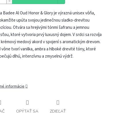
a Badee Al Oud Honor & Glory je výrazná unisex vôňa,
okamžite upúta svojou jedinečnou sladko-drevitou
íciou. Otvára sa hrejivými tónmi šafranu a jemnou
sťou, ktoré vytvoria prvý luxusný dojem. V srdci sa rozvíja
, krémový medový akord v spojení s aromatickým drevom.
 vône tvorí vanilka, ambra a hlboké drevité tóny, ktoré
ečujú dlhú, intenzívnu a zmyselnú výdrž.
lné informácie
AČ
OPÝTAŤ SA
ZDIEĽAŤ