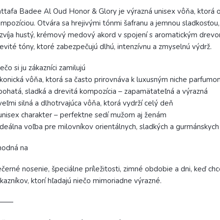
ttafa Badee Al Oud Honor & Glory je výrazná unisex vôňa, ktorá 
mpozíciou. Otvára sa hrejivými tónmi šafranu a jemnou sladkosťou, 
zvíja hustý, krémový medový akord v spojení s aromatickým drevom
evité tóny, ktoré zabezpečujú dlhú, intenzívnu a zmyselnú výdrž.
ečo si ju zákazníci zamilujú
ikonická vôňa, ktorá sa často prirovnáva k luxusným niche parfum
bohatá, sladká a drevitá kompozícia – zapamätateľná a výrazná
veľmi silná a dlhotrvajúca vôňa, ktorá vydrží celý deň
unisex charakter – perfektne sedí mužom aj ženám
ideálna voľba pre milovníkov orientálnych, sladkých a gurmánskyc
hodná na
černé nosenie, špeciálne príležitosti, zimné obdobie a dni, keď 
kazníkov, ktorí hľadajú niečo mimoriadne výrazné.
⸻