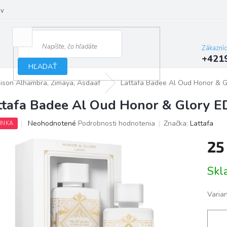
ov
Zákazní
+421
HĽADAŤ
aison Alhambra, Zimaya, Asdaaf
Lattafa Badee Al Oud Honor & G
ttafa Badee Al Oud Honor & Glory E
Priemerné
Neohodnotené
Podrobnosti hodnotenia
Značka:
Lattafa
INKA
hodnotenie
produktu
25
je
0,0
Jedno
Skl
z
cena:
5
hviezdičiek.
Varia