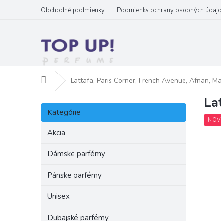
Prejsť
Obchodné podmienky
Podmienky ochrany osobných údaj
na
obsah
Domov
Lattafa, Paris Corner, French Avenue, Afnan, M
La
B
Preskočiť
o
Kategórie
kategórie
č
NOV
n
Akcia
ý
p
Dámske parfémy
a
Pánske parfémy
n
e
Unisex
l
Dubajské parfémy