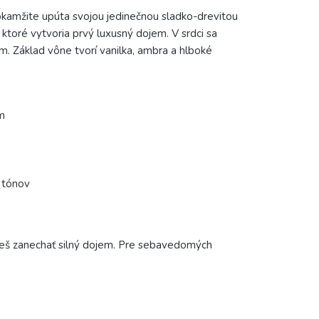
okamžite upúta svojou jedinečnou sladko-drevitou
ktoré vytvoria prvý luxusný dojem. V srdci sa
. Základ vône tvorí vanilka, ambra a hlboké
om
h tónov
chceš zanechať silný dojem. Pre sebavedomých