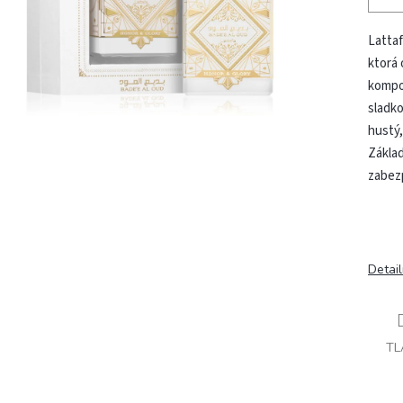
Lattaf
ktorá 
kompoz
sladko
hustý
Základ
zabezp
Detai
TL