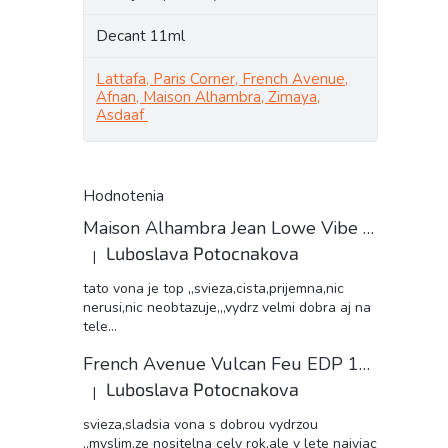
Decant 11ml
Lattafa, Paris Corner, French Avenue,
Afnan, Maison Alhambra, Zimaya,
Asdaaf
Hodnotenia
Maison Alhambra Jean Lowe Vibe unisex 11ml EDP decant
Luboslava Potocnakova
|
Hodnotenie produktu je 5 z 5 hviezdičiek.
tato vona je top ,,svieza,cista,prijemna,nic
nerusi,nic neobtazuje,,,vydrz velmi dobra aj na
tele...
French Avenue Vulcan Feu EDP 11ml decant
Luboslava Potocnakova
|
Hodnotenie produktu je 5 z 5 hviezdičiek.
svieza,sladsia vona s dobrou vydrzou
,,myslim,ze nositelna cely rok,ale v lete najviac