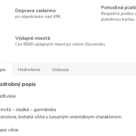
Pohodlná plat
Doprava zadarmo
Bezpečná platba o
pri objednávke nad 49€.
platobnou kartou.
Výdajné miestá
Cez 8000 výdajných miest po celom Slovensku.
pis
Hodnotenie
Diskusia
odrobný popis
ofil vône
evitá – sladká – gurmánska.
tenzívna, bohatá vôňa s luxusným orientálnym charakterom.
opis vône