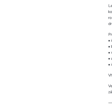
La
ko
ro
dr
Pr
• 
• 
• 
• 
• 
V
Ve
zá