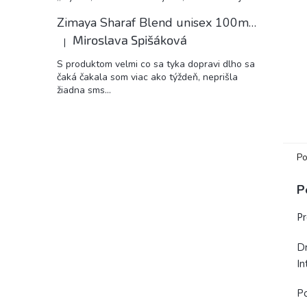
Zimaya Sharaf Blend unisex 100ml EDP
Miroslava Spišáková
|
Hodnotenie produktu je 5 z 5 hviezdičiek.
S produktom velmi co sa tyka dopravi dlho sa
čaká čakala som viac ako týždeň, neprišla
žiadna sms...
Po
P
Pr
Dr
In
P