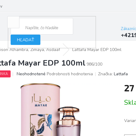
ov
Zákazní
+421
HĽADAŤ
aison Alhambra, Zimaya, Asdaaf
Lattafa Mayar EDP 100ml
ttafa Mayar EDP 100ml
986/100
Priemerné
Neohodnotené
Podrobnosti hodnotenia
Značka:
Lattafa
INKA
hodnotenie
produktu
27
je
0,0
Jedno
Skl
z
cena:
5
hviezdičiek.
Varia