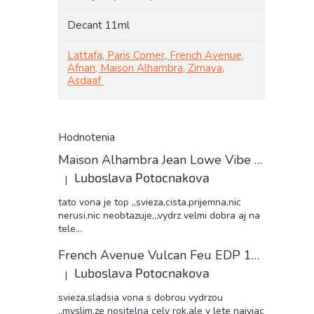
Decant 11ml
Lattafa, Paris Corner, French Avenue,
Afnan, Maison Alhambra, Zimaya,
Asdaaf
Hodnotenia
Maison Alhambra Jean Lowe Vibe unisex 11ml EDP decant
Luboslava Potocnakova
|
Hodnotenie produktu je 5 z 5 hviezdičiek.
tato vona je top ,,svieza,cista,prijemna,nic
nerusi,nic neobtazuje,,,vydrz velmi dobra aj na
tele...
French Avenue Vulcan Feu EDP 11ml decant
Luboslava Potocnakova
|
Hodnotenie produktu je 5 z 5 hviezdičiek.
svieza,sladsia vona s dobrou vydrzou
,,myslim,ze nositelna cely rok,ale v lete najviac