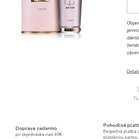
Objav
jemno
dámsk
žensk
záve
Detai
TL
Pohodlná plat
Doprava zadarmo
Bezpečná platba o
pri objednávke nad 49€.
platobnou kartou.