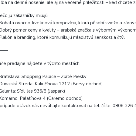
ľba na denné nosenie, ale aj na večerné príležitosti – keď chcete 
ečo ju zákazníčky milujú:
Bohatá ovocno-kvetinová kompozícia, ktorá pôsobí sviežo a zárov
Dobrý pomer ceny a kvality – arabská značka s výborným výkono
Flakón a branding, ktoré komunikujú mladistvú ženskosť a štýl
⸻
še predajne nájdete v týchto mestách:
Bratislava: Shopping Palace – Zlaté Piesky
Dunajská Streda: Kukučínova 1212 (Bersy obchod)
Galanta: Sídl. Jas 936/5 (Jaspark)
Komárno: Palatínova 4 (Caremo obchod)
prípade otázok nás neváhajte kontaktovať na tel. čísle: 0908 326