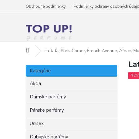
Prejsť
Obchodné podmienky
Podmienky ochrany osobných údaj
na
obsah
Domov
Lattafa, Paris Corner, French Avenue, Afnan, M
La
B
Preskočiť
o
Kategórie
kategórie
č
NOV
n
Akcia
ý
p
Dámske parfémy
a
Pánske parfémy
n
e
Unisex
l
Dubajské parfémy