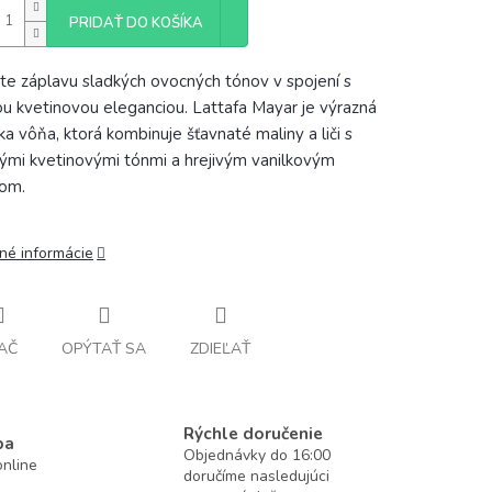
PRIDAŤ DO KOŠÍKA
te záplavu sladkých ovocných tónov v spojení s
u kvetinovou eleganciou. Lattafa Mayar je výrazná
a vôňa, ktorá kombinuje šťavnaté maliny a liči s
ými kvetinovými tónmi a hrejivým vanilkovým
rom.
lné informácie
AČ
OPÝTAŤ SA
ZDIEĽAŤ
Rýchle doručenie
ba
Objednávky do 16:00
nline
doručíme nasledujúci