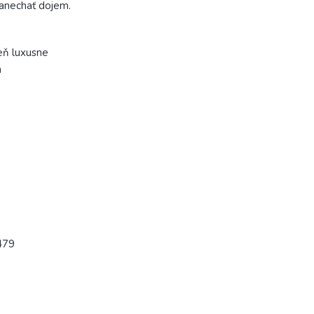
zanechať dojem.
eň luxusne
m
 479