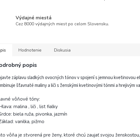
Výdajné miestá
Cez 8000 výdajných miest po celom Slovensku.
pis
Hodnotenie
Diskusia
odrobný popis
javte záplavu sladkých ovocných tónov v spojení s jemnou kvetinovou el
mbinuje šťavnaté maliny a liči s ženskými kvetinovými tónmi a hrejivým 
lavné vôňové tóny:
Hlava: malina , liči , list fialky
Srdce: biela ruža, pivonka, jazmín
Základ: vanilka, pižmo
to vôňa je stvorená pre ženy, ktoré chcú zaujať svojou ženskosťou