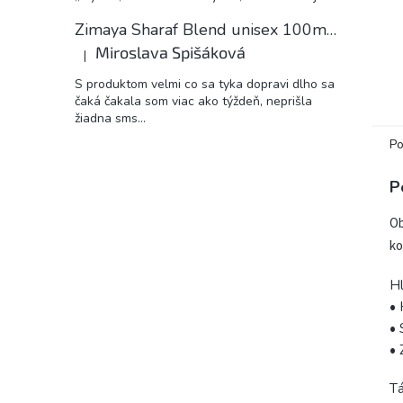
Zimaya Sharaf Blend unisex 100ml EDP
Miroslava Spišáková
|
Hodnotenie produktu je 5 z 5 hviezdičiek.
S produktom velmi co sa tyka dopravi dlho sa
čaká čakala som viac ako týždeň, neprišla
žiadna sms...
Po
P
Ob
ko
H
• 
• 
• 
Tá