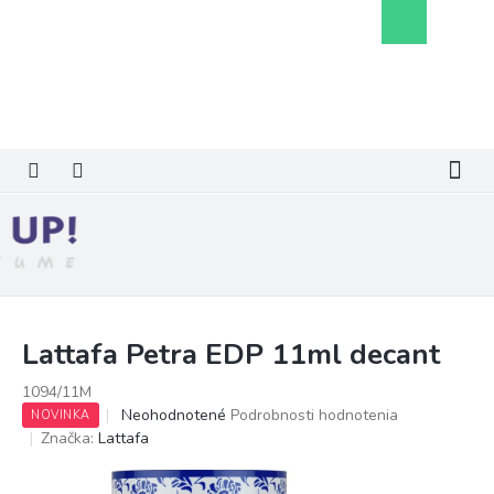
Prejsť
Nákupný
na
košík
obsah
Lattafa Petra EDP 11ml decant
1094/11M
Priemerné
Neohodnotené
Podrobnosti hodnotenia
NOVINKA
hodnotenie
Značka:
Lattafa
produktu
je