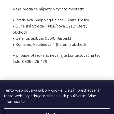
Naše predajne nájdete v týchto mestách:
• Bratislava: Shopping Palace – Zlaté Piesky
• Dunajská Streda: Kukučínova 1212 (Bersy
obchod)
• Galanta: Sídl. Jas 936/5 (Jaspark)
• Komárno: Palatínova 4 (Caremo obchod)
V prípade otázok nás neváhajte kontaktovať na tel.
čísle: 0908 326 479
Z
á
Tento web používa súbory cookie. Ďalším prechádzaním
p
tohto webu vyjadrujete súhlas s ich používaním. Viac
ä
informácií
tu
.
t
Copyright 2026
TopUpParfémy
. Všetky práva vyhradené.
i