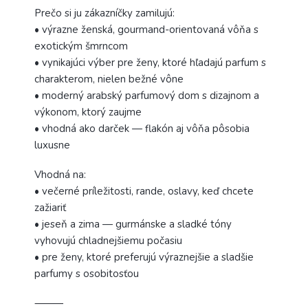
Prečo si ju zákazníčky zamilujú:
• výrazne ženská, gourmand-orientovaná vôňa s
exotickým šmrncom
• vynikajúci výber pre ženy, ktoré hľadajú parfum s
charakterom, nielen bežné vône
• moderný arabský parfumový dom s dizajnom a
výkonom, ktorý zaujme
• vhodná ako darček — flakón aj vôňa pôsobia
luxusne
Vhodná na:
• večerné príležitosti, rande, oslavy, keď chcete
zažiariť
• jeseň a zima — gurmánske a sladké tóny
vyhovujú chladnejšiemu počasiu
• pre ženy, ktoré preferujú výraznejšie a sladšie
parfumy s osobitosťou
⸻