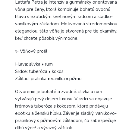
Lattafa Petra je intenzív a gurmánsky orientovaná
vôňa pre ženy, ktorá kombinuje bohatú ovocnú
hlavu s exotickým kvetinovým srdcom a sladko-
vanilkovým základom. Motivovaná stredomorskou
eleganciou, táto vôňa je stvorená pre tie okamihy,
keď chcete pôsobiť výnimočne.
✨ Vôňový profil
Hlava: slivka • rum
Srdce: tuberóza • kokos
Základ: pralinka • vanilka • pižmo
Otvorenie je bohaté a zvodné: slivka a rum
vytvárajú prvý dojem luxusu. V srdci sa objavuje
krémová tuberóza s kokosom, ktoré pridávajú
exotiku a ženskú hĺbku. Záver je sladký, vanilkovo-
pralinkový s pižmovým základom, čo zabezpečuje
dlhú výdrž a výrazný zážitok.