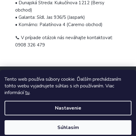
• Dunajská Streda: Kukučínova 1212 (Bersy
obchod)
• Galanta: Sídl. Jas 936/5 (Jaspark)
• Komárno: Palatínova 4 (Caremo obchod)
📞 V prípade otázok nás neváhajte kontaktovať:
0908 326 479
Z
á
Tento web používa súbory cookie. Ďalším prechádzaním
p
tohto webu vyjadrujete súhlas s ich používaním. Viac
ä
informácií
tu
.
t
Copyright 2026
TopUpParfémy
. Všetky práva vyhradené.
i
Nastavenie
e
Vytvoril Shoptet
Súhlasím