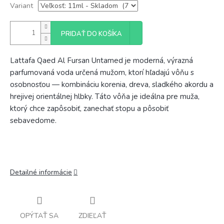
Variant
PRIDAŤ DO KOŠÍKA
Lattafa Qaed Al Fursan Untamed je moderná, výrazná
parfumovaná voda určená mužom, ktorí hľadajú vôňu s
osobnosťou — kombináciu korenia, dreva, sladkého akordu a
hrejivej orientálnej hlbky. Táto vôňa je ideálna pre muža,
ktorý chce zapôsobiť, zanechať stopu a pôsobiť
sebavedome.
Detailné informácie
OPÝTAŤ SA
ZDIEĽAŤ