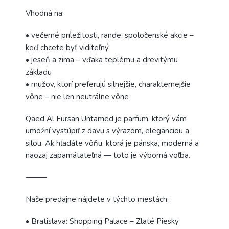
Vhodná na:
• večerné príležitosti, rande, spoločenské akcie –
keď chcete byť viditeľný
• jeseň a zima – vďaka teplému a drevitýmu
základu
• mužov, ktorí preferujú silnejšie, charakternejšie
vône – nie len neutrálne vône
Qaed Al Fursan Untamed je parfum, ktorý vám
umožní vystúpiť z davu s výrazom, eleganciou a
silou. Ak hľadáte vôňu, ktorá je pánska, moderná a
naozaj zapamätateľná — toto je výborná voľba.
⸻
Naše predajne nájdete v týchto mestách:
• Bratislava: Shopping Palace – Zlaté Piesky