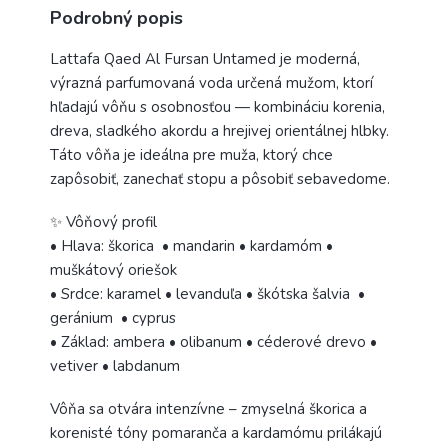
Podrobný popis
Lattafa Qaed Al Fursan Untamed je moderná,
výrazná parfumovaná voda určená mužom, ktorí
hľadajú vôňu s osobnosťou — kombináciu korenia,
dreva, sladkého akordu a hrejivej orientálnej hlbky.
Táto vôňa je ideálna pre muža, ktorý chce
zapôsobiť, zanechať stopu a pôsobiť sebavedome.
✨ Vôňový profil
• Hlava: škorica • mandarin • kardamóm •
muškátový oriešok
• Srdce: karamel • levanduľa • škótska šalvia •
geránium • cyprus
• Základ: ambera • olibanum • céderové drevo •
vetiver • labdanum
Vôňa sa otvára intenzívne – zmyselná škorica a
korenisté tóny pomaranča a kardamómu prilákajú