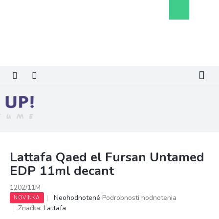
Prejsť
Nákupný
na
košík
obsah
Lattafa Qaed el Fursan Untamed
EDP 11ml decant
1202/11M
Priemerné
Neohodnotené
Podrobnosti hodnotenia
NOVINKA
hodnotenie
Značka:
Lattafa
produktu