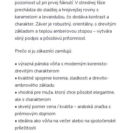
pozornosť už pri prvej fúknutí. V strednej fáze
prechádza do sladšej a hrejivejšej roviny s
karamelom a levanduľou, čo dodáva kontrast a
charakter. Záver je robustný, orientálny, s drevitým
základom a teplou amberovou stopou – vytvára
silný podpis a pôsobivú prítomnosť.
Prečo si ju zákazníci zamilujú:
• výrazná pánska vôňa s moderným korenisto-
drevitým charakterom
• kvalitné spojenie korenia, sladkosti a drevito-
ambrového základu
• vhodná pre muža, ktorý chce pôsobiť elegantne,
ale s charakterom
• skvelý pomer cena / kvalita – arabská značka s
prémiovým dojmom
• ideálna ako vôňa na večer alebo na spoločenské
príležitosti