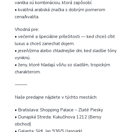
vanilka sú kombináciou, ktorá zapôsobí.
• kvalitná arabská značka s dobrým pomerom
cena/kvalita.
Vhodná pre:
• večerné a špeciálne príležitosti — keď chceš cítiť
luxus a chceš zanechať dojem.
• jeseň/zima alebo chladnejšie dni, keď sladšie tóny
vyniknú.
• ženy, ktoré hľadajú vôňu so sladším, tropickým
charakterom.
⸻
Naše predajne nájdete v týchto mestách:
• Bratislava: Shopping Palace – Zlaté Piesky
• Dunajská Streda: Kukučínova 1212 (Bersy
obchod)
• Galanta: Sídl. Jas 936/5 (Jaspark)