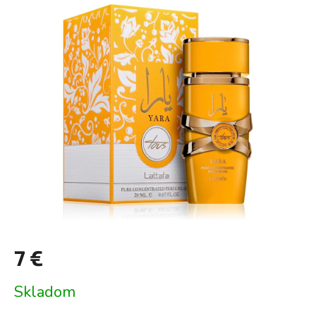
je
0,0
z
5
hviezdičiek.
7 €
Jednotková
Skladom
cena: