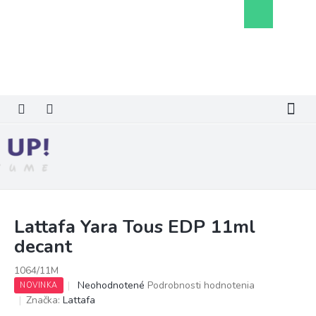
Prejsť
Nákupný
na
košík
obsah
Lattafa Yara Tous EDP 11ml
decant
1064/11M
Priemerné
Neohodnotené
Podrobnosti hodnotenia
NOVINKA
hodnotenie
Značka:
Lattafa
produktu