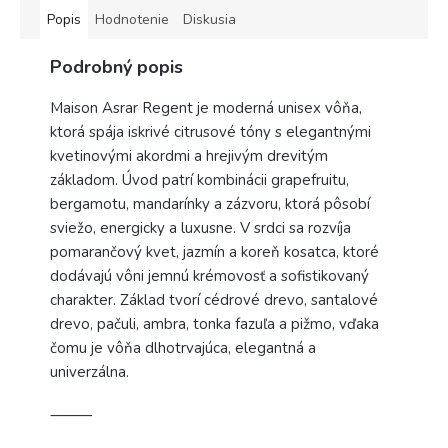
Popis
Hodnotenie
Diskusia
Podrobný popis
Maison Asrar Regent je moderná unisex vôňa,
ktorá spája iskrivé citrusové tóny s elegantnými
kvetinovými akordmi a hrejivým drevitým
základom. Úvod patrí kombinácii grapefruitu,
bergamotu, mandarínky a zázvoru, ktorá pôsobí
sviežo, energicky a luxusne. V srdci sa rozvíja
pomarančový kvet, jazmín a koreň kosatca, ktoré
dodávajú vôni jemnú krémovosť a sofistikovaný
charakter. Základ tvorí cédrové drevo, santalové
drevo, pačuli, ambra, tonka fazuľa a pižmo, vďaka
čomu je vôňa dlhotrvajúca, elegantná a
univerzálna.
⸻