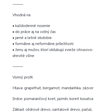
⸻
Vhodná na
• každodenné nosenie
• do práce aj na voľný čas
• jarné a letné obdobie
• formálne aj neformálne príležitosti
• ženy aj mužov, ktorí obľubujú svieže citrusovo-
drevité vône
⸻
Vonný profil
Hlava: grapefruit, bergamot, mandarínka, zázvor
Srdce: pomarančový kvet, jazmín, koreň kosatca
Základ: cédrové drevo, santalové drevo, pačuli,