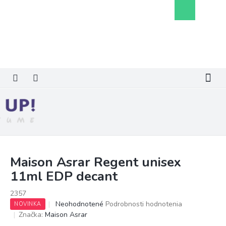
Prejsť
Nákupný
na
košík
obsah
Maison Asrar Regent unisex
11ml EDP decant
2357
Priemerné
Neohodnotené
Podrobnosti hodnotenia
NOVINKA
hodnotenie
Značka:
Maison Asrar
produktu