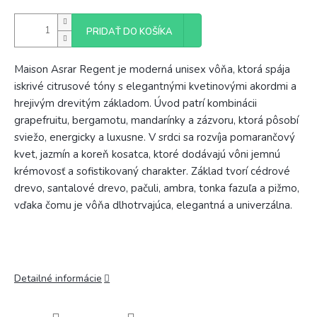
PRIDAŤ DO KOŠÍKA
Maison Asrar Regent je moderná unisex vôňa, ktorá spája
iskrivé citrusové tóny s elegantnými kvetinovými akordmi a
hrejivým drevitým základom. Úvod patrí kombinácii
grapefruitu, bergamotu, mandarínky a zázvoru, ktorá pôsobí
sviežo, energicky a luxusne. V srdci sa rozvíja pomarančový
kvet, jazmín a koreň kosatca, ktoré dodávajú vôni jemnú
krémovosť a sofistikovaný charakter. Základ tvorí cédrové
drevo, santalové drevo, pačuli, ambra, tonka fazuľa a pižmo,
vďaka čomu je vôňa dlhotrvajúca, elegantná a univerzálna.
Detailné informácie