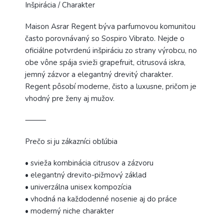
Inšpirácia / Charakter
Maison Asrar Regent býva parfumovou komunitou
často porovnávaný so Sospiro Vibrato. Nejde o
oficiálne potvrdenú inšpiráciu zo strany výrobcu, no
obe vône spája svieži grapefruit, citrusová iskra,
jemný zázvor a elegantný drevitý charakter.
Regent pôsobí moderne, čisto a luxusne, pričom je
vhodný pre ženy aj mužov.
⸻
Prečo si ju zákazníci obľúbia
• svieža kombinácia citrusov a zázvoru
• elegantný drevito-pižmový základ
• univerzálna unisex kompozícia
• vhodná na každodenné nosenie aj do práce
• moderný niche charakter