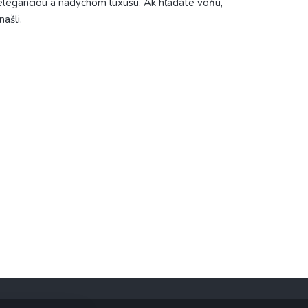
 eleganciou a nádychom luxusu. Ak hľadáte vôňu,
ašli.