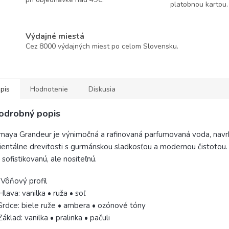
platobnou kartou.
Výdajné miestá
Cez 8000 výdajných miest po celom Slovensku.
pis
Hodnotenie
Diskusia
odrobný popis
maya Grandeur je výnimočná a rafinovaná parfumovaná voda, navrh
ientálne drevitosti s gurmánskou sladkosťou a modernou čistotou. 
sofistikovanú, ale nositeľnú.
Vôňový profil
Hlava: vanilka • ruža • soľ
Srdce: biele ruže • ambera • ozónové tóny
Základ: vanilka • pralinka • pačuli