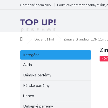
Prejsť
Obchodné podmienky
Podmienky ochrany osobných údaj
na
obsah
Domov
Decant 11ml
Zimaya Grandeur EDP 11ml 
Zi
B
Preskočiť
o
Kategórie
kategórie
č
NOV
n
Akcia
ý
p
Dámske parfémy
a
Pánske parfémy
n
e
Unisex
l
Dubajské parfémy