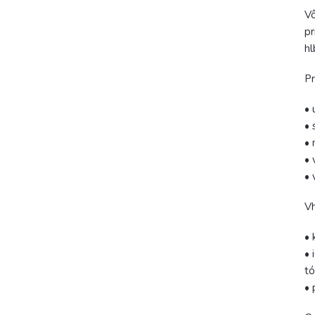
Vô
pr
hl
Pr
• 
• 
• 
• 
• 
Vh
• 
• 
t
• 