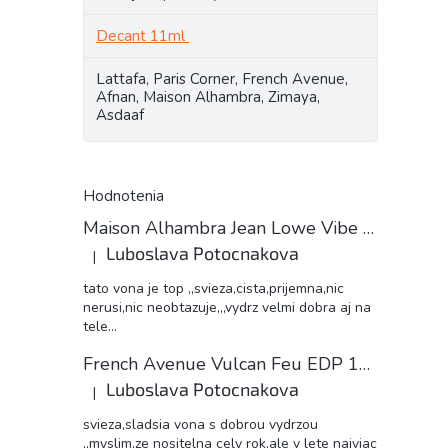
Decant 11ml
Lattafa, Paris Corner, French Avenue,
Afnan, Maison Alhambra, Zimaya,
Asdaaf
Hodnotenia
Maison Alhambra Jean Lowe Vibe unisex 11ml EDP decant
Luboslava Potocnakova
|
Hodnotenie produktu je 5 z 5 hviezdičiek.
tato vona je top ,,svieza,cista,prijemna,nic
nerusi,nic neobtazuje,,,vydrz velmi dobra aj na
tele...
French Avenue Vulcan Feu EDP 11ml decant
Luboslava Potocnakova
|
Hodnotenie produktu je 5 z 5 hviezdičiek.
svieza,sladsia vona s dobrou vydrzou
,,myslim,ze nositelna cely rok,ale v lete najviac