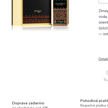
Zimay
voda,
orien
čisto
— sof
Detai
TL
Pohodlná plat
Doprava zadarmo
Bezpečná platba o
pri objednávke nad 49€.