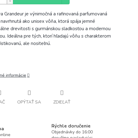
a Grandeur je výnimočná a rafinovaná parfumovaná
 navrhnutá ako unisex vôňa, ktorá spája jemné
tálne drevitosti s gurmánskou sladkosťou a modernou
tou. Ideálna pre tých, ktorí hľadajú vôňu s charakterom
istikovanú, ale nositeľnú.
lné informácie
AČ
OPÝTAŤ SA
ZDIEĽAŤ
Rýchle doručenie
ba
Objednávky do 16:00
nline
doručíme nasledujúci