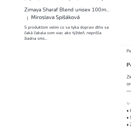
Zimaya Sharaf Blend unisex 100ml EDP
Miroslava Spišáková
|
Hodnotenie produktu je 5 z 5 hviezdičiek.
S produktom velmi co sa tyka dopravi dlho sa
čaká čakala som viac ako týždeň, neprišla
žiadna sms...
Po
P
Zi
or
— 
✨ 
• 
• 
• 