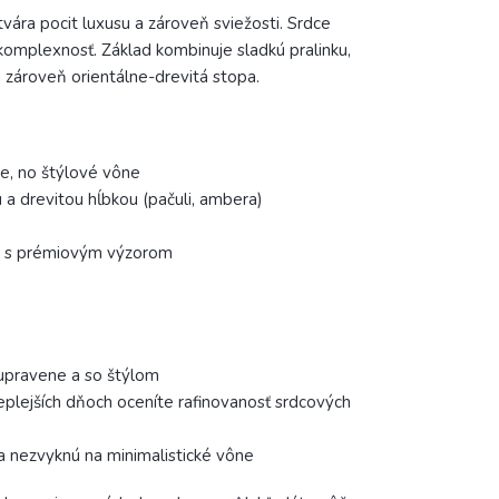
vára pocit luxusu a zároveň sviežosti. Srdce
 komplexnosť. Základ kombinuje sladkú pralinku,
 zároveň orientálne-drevitá stopa.
ie, no štýlové vône
u a drevitou hĺbkou (pačuli, ambera)
va s prémiovým výzorom
 upravene a so štýlom
teplejších dňoch oceníte rafinovanosť srdcových
 a nezvyknú na minimalistické vône