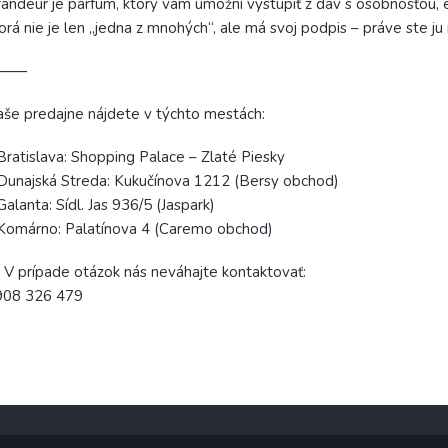
andeur je parfum, ktorý vám umožní vystúpiť z dav s osobnosťou,
orá nie je len „jedna z mnohých“, ale má svoj podpis – práve ste ju n
⸻
še predajne nájdete v týchto mestách:
Bratislava: Shopping Palace – Zlaté Piesky
Dunajská Streda: Kukučínova 1212 (Bersy obchod)
Galanta: Sídl. Jas 936/5 (Jaspark)
Komárno: Palatínova 4 (Caremo obchod)
 V prípade otázok nás neváhajte kontaktovať:
908 326 479