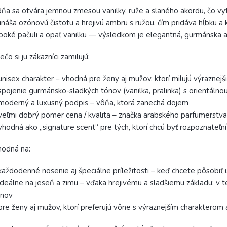
ňa sa otvára jemnou zmesou vanilky, ruže a slaného akordu, čo vyt
ináša ozónovú čistotu a hrejivú ambru s ružou, čím pridáva hĺbku a
boké pačuli a opäť vanilku — výsledkom je elegantná, gurmánska a
ečo si ju zákazníci zamilujú:
unisex charakter – vhodná pre ženy aj mužov, ktorí milujú výraznejš
spojenie gurmánsko-sladkých tónov (vanilka, pralinka) s orientálno
moderný a luxusný podpis – vôňa, ktorá zanechá dojem
veľmi dobrý pomer cena / kvalita – značka arabského parfumerst
vhodná ako „signature scent“ pre tých, ktorí chcú byť rozpoznateľní
odná na:
každodenné nosenie aj špeciálne príležitosti – keď chcete pôsobiť
ideálne na jeseň a zimu – vďaka hrejivému a sladšiemu základu; v 
ónov
pre ženy aj mužov, ktorí preferujú vône s výraznejším charakterom