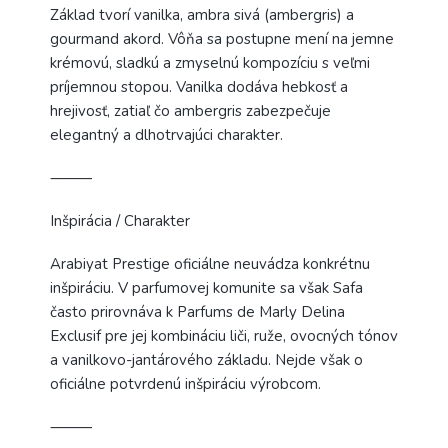
Základ tvorí vanilka, ambra sivá (ambergris) a
gourmand akord. Vôňa sa postupne mení na jemne
krémovú, sladkú a zmyselnú kompozíciu s veľmi
príjemnou stopou. Vanilka dodáva hebkosť a
hrejivosť, zatiaľ čo ambergris zabezpečuje
elegantný a dlhotrvajúci charakter.
⸻
Inšpirácia / Charakter
Arabiyat Prestige oficiálne neuvádza konkrétnu
inšpiráciu. V parfumovej komunite sa však Safa
často prirovnáva k Parfums de Marly Delina
Exclusif pre jej kombináciu liči, ruže, ovocných tónov
a vanilkovo-jantárového základu. Nejde však o
oficiálne potvrdenú inšpiráciu výrobcom.
⸻