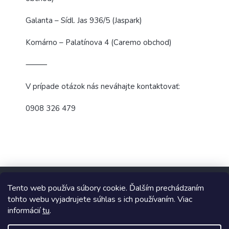
Galanta – Sídl. Jas 936/5 (Jaspark)
Komárno – Palatínova 4 (Caremo obchod)
⸻
V prípade otázok nás neváhajte kontaktovať:
0908 326 479
Z
á
Tento web používa súbory cookie. Ďalším prechádzaním
p
tohto webu vyjadrujete súhlas s ich používaním. Viac
ä
informácií
tu
.
t
Copyright 2026
TopUpParfémy
. Všetky práva vyhradené.
i