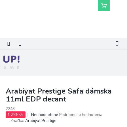
Prejsť
Nákupný
na
košík
obsah
Arabiyat Prestige Safa dámska
11ml EDP decant
2243
Priemerné
Neohodnotené
Podrobnosti hodnotenia
NOVINKA
hodnotenie
Značka:
Arabiyat Prestige
produktu