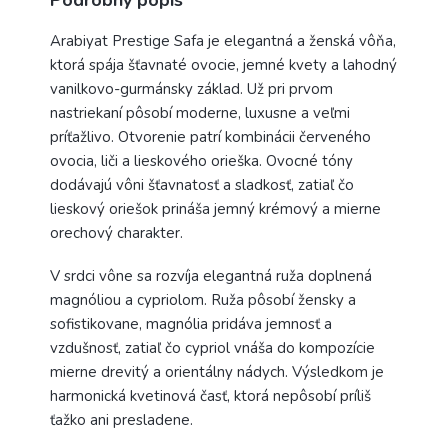
Arabiyat Prestige Safa je elegantná a ženská vôňa,
ktorá spája šťavnaté ovocie, jemné kvety a lahodný
vanilkovo-gurmánsky základ. Už pri prvom
nastriekaní pôsobí moderne, luxusne a veľmi
príťažlivo. Otvorenie patrí kombinácii červeného
ovocia, liči a lieskového orieška. Ovocné tóny
dodávajú vôni šťavnatosť a sladkosť, zatiaľ čo
lieskový oriešok prináša jemný krémový a mierne
orechový charakter.
V srdci vône sa rozvíja elegantná ruža doplnená
magnóliou a cypriolom. Ruža pôsobí žensky a
sofistikovane, magnólia pridáva jemnosť a
vzdušnosť, zatiaľ čo cypriol vnáša do kompozície
mierne drevitý a orientálny nádych. Výsledkom je
harmonická kvetinová časť, ktorá nepôsobí príliš
ťažko ani presladene.