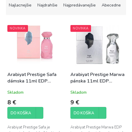
a
Najlacnejšie
Najdrahšie
Najpredávanejšie
Abecedne
d
e
V
n
NOVINKA
NOVINKA
ý
i
p
e
i
p
s
r
p
o
r
d
o
u
Arabiyat Prestige Safa
Arabiyat Prestige Marwa
d
k
dámska 11ml EDP
pánska 11ml EDP
u
t
decant
decant
k
o
Skladom
Skladom
t
v
o
8 €
9 €
v
DO KOŠÍKA
DO KOŠÍKA
Arabiyat Prestige Safa je
Arabiyat Prestige Marwa EDP