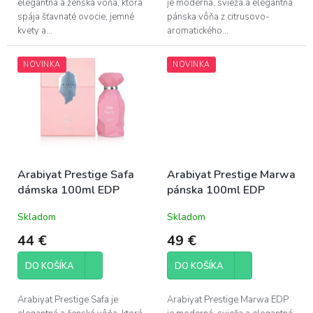
elegantná a ženská vôňa, ktorá
je moderná, svieža a elegantná
spája šťavnaté ovocie, jemné
pánska vôňa z citrusovo-
kvety a...
aromatického...
NOVINKA
NOVINKA
Arabiyat Prestige Safa
Arabiyat Prestige Marwa
dámska 100ml EDP
pánska 100ml EDP
Skladom
Skladom
44 €
49 €
DO KOŠÍKA
DO KOŠÍKA
Arabiyat Prestige Safa je
Arabiyat Prestige Marwa EDP