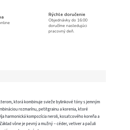
Rýchle doručenie
ba
Objednávky do 16:00
nline
doručíme nasledujúci
pracovný deň.
kterom, ktorá kombinuje svieže bylinkové tóny s jemným
bináciou rozmarínu, petitgrainu a korenia, ktoré
zvíja harmonická kompozícia neroli, kosatcového koreňa a
Základ vône je pevný a mužný – céder, vetiver a pačuli