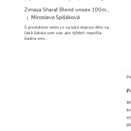
Zimaya Sharaf Blend unisex 100ml EDP
Miroslava Spišáková
|
Hodnotenie produktu je 5 z 5 hviezdičiek.
S produktom velmi co sa tyka dopravi dlho sa
čaká čakala som viac ako týždeň, neprišla
žiadna sms...
Po
P
Kh
kv
vy
ja