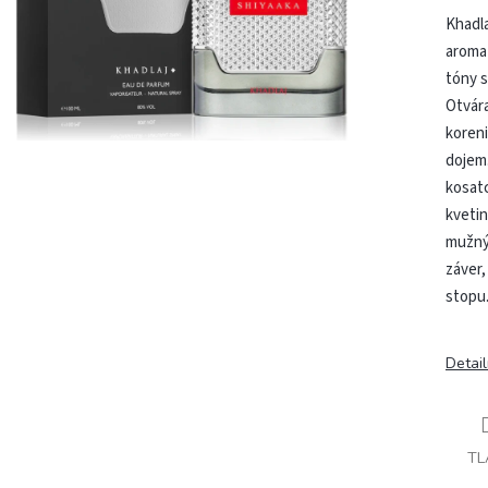
Khadla
aroma
tóny 
Otvára
koreni
dojem.
kosatc
kvetin
mužný 
záver,
stopu
Detai
TL