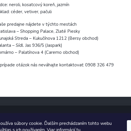
dce: neroli, kosatcový koreň, jazmín
klad: céder, vetiver, pačuli
še predajne nájdete v týchto mestách
atislava – Shopping Palace, Zlaté Piesky
najská Streda – Kukučínova 1212 (Bersy obchod)
lanta – Sídl. Jas 936/5 (Jaspark)
omárno – Palatínova 4 (Caremo obchod)
prípade otázok nás neváhajte kontaktovať: 0908 326 479
oužíva súbory cookie. Ďalším prechádzaním tohto webu
Copyright 2026
TopUpParfémy
. Všetky práva vyhradené.
úhlas s ich používaním. Viac informácií
tu
.