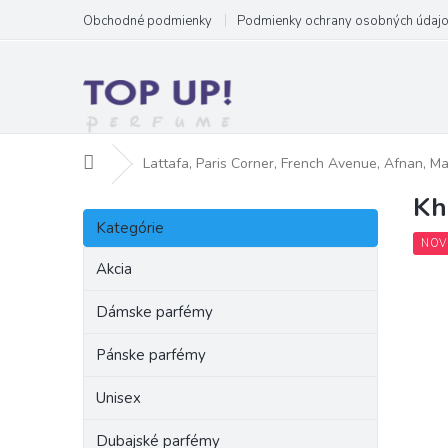
Prejsť
Obchodné podmienky
Podmienky ochrany osobných údaj
na
obsah
Domov
Lattafa, Paris Corner, French Avenue, Afnan, M
Kh
B
Preskočiť
o
Kategórie
kategórie
č
NOV
n
Akcia
ý
p
Dámske parfémy
a
Pánske parfémy
n
e
Unisex
l
Dubajské parfémy