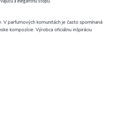
trvajúcu a elegantnú stopu.
e. V parfumových komunitách je často spomínaná
e kompozície. Výrobca oficiálnu inšpiráciu