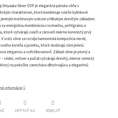
j Shiyaaka Silver EDP je elegantná pánska vôňa s
tickým charakterom, ktorá kombinuje svieže bylinkové
s jemným kvetinovým srdcom a hlbokým drevitým základom.
 sa energickou kombináciou rozmarínu, petitgrainu a
a, ktoré vytvárajú svieži a zároveň mierne korenistý prvý
 V srdci vône sa rozvíja harmonická kompozícia neroli,
ového koreňa a jazmínu, ktoré dodávajú vôni jemnú
ovú eleganciu a sofistikovanosť. Základ vône je pevný a
– céder, vetiver a pačuli vytvárajú drevitý, mierne zemistý
 ktorý na pokožke zanecháva dlhotrvajúcu a elegantnú
.
lné informácie
AČ
OPÝTAŤ SA
ZDIEĽAŤ