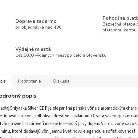
Pohodlná plat
Doprava zadarmo
Bezpečná platba o
pri objednávke nad 49€.
platobnou kartou.
Výdajné miestá
Cez 8000 výdajných miest po celom Slovensku.
pis
Hodnotenie
Diskusia
odrobný popis
adlaj Shiyaaka Silver EDP je elegantná pánska vôňa s aromatickým chara
etinovým srdcom a hlbokým drevitým základom. Otvára sa energickou kom
tvárajú svieži a zároveň mierne korenistý prvý dojem. V srdci vône sa ro
zmínu, ktoré dodávajú vôni jemnú kvetinovú eleganciu a sofistikovanosť. 