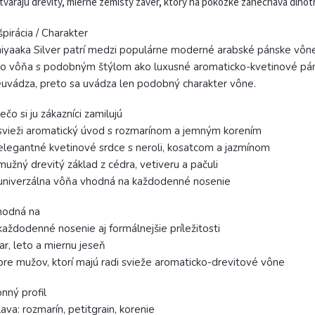
tvárajú drevitý, mierne zemistý záver, ktorý na pokožke zanecháva dlho
špirácia / Charakter
iyaaka Silver patrí medzi populárne moderné arabské pánske vôn
o vôňa s podobným štýlom ako luxusné aromaticko-kvetinové pánsk
uvádza, preto sa uvádza len podobný charakter vône.
ečo si ju zákazníci zamilujú
svieži aromatický úvod s rozmarínom a jemným korením
elegantné kvetinové srdce s neroli, kosatcom a jazmínom
mužný drevitý základ z cédra, vetiveru a pačuli
univerzálna vôňa vhodná na každodenné nosenie
hodná na
každodenné nosenie aj formálnejšie príležitosti
jar, leto a miernu jeseň
pre mužov, ktorí majú radi svieže aromaticko-drevitové vône
nný profil
ava: rozmarín, petitgrain, korenie