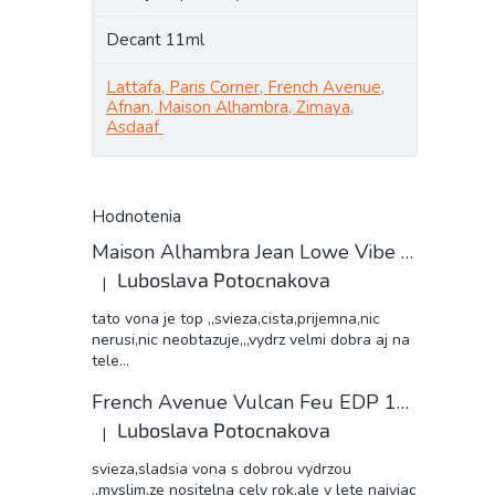
Decant 11ml
Lattafa, Paris Corner, French Avenue,
Afnan, Maison Alhambra, Zimaya,
Asdaaf
Hodnotenia
Maison Alhambra Jean Lowe Vibe unisex 11ml EDP decant
Luboslava Potocnakova
|
Hodnotenie produktu je 5 z 5 hviezdičiek.
tato vona je top ,,svieza,cista,prijemna,nic
nerusi,nic neobtazuje,,,vydrz velmi dobra aj na
tele...
French Avenue Vulcan Feu EDP 11ml decant
Luboslava Potocnakova
|
Hodnotenie produktu je 5 z 5 hviezdičiek.
svieza,sladsia vona s dobrou vydrzou
,,myslim,ze nositelna cely rok,ale v lete najviac