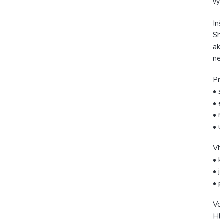
vy
In
Sh
ak
ne
Pr
• 
• 
• 
• 
V
• 
• 
• 
Vo
Hl