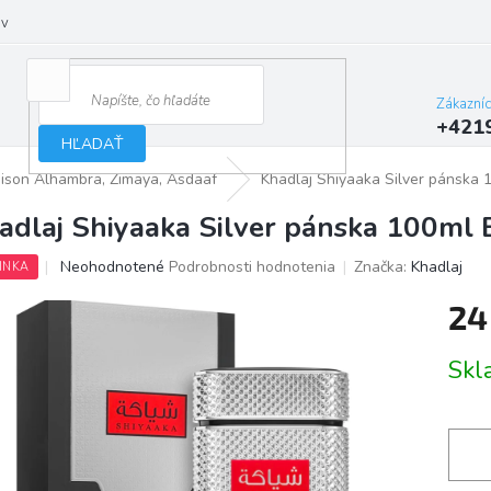
ov
Zákazní
+421
HĽADAŤ
aison Alhambra, Zimaya, Asdaaf
Khadlaj Shiyaaka Silver pánska
adlaj Shiyaaka Silver pánska 100ml
Priemerné
Neohodnotené
Podrobnosti hodnotenia
Značka:
Khadlaj
INKA
hodnotenie
produktu
24
je
0,0
Jedno
Skl
z
cena:
5
hviezdičiek.