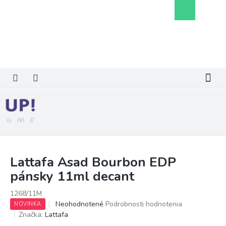
Prejsť
Nákupný
na
košík
obsah
Lattafa Asad Bourbon EDP
pánsky 11ml decant
1268/11M
Priemerné
Neohodnotené
Podrobnosti hodnotenia
NOVINKA
hodnotenie
Značka:
Lattafa
produktu