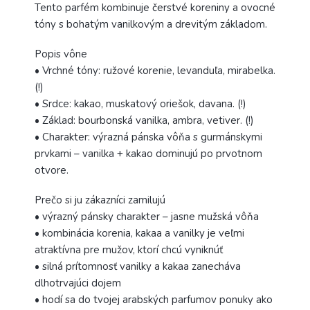
Tento parfém kombinuje čerstvé koreniny a ovocné
tóny s bohatým vanilkovým a drevitým základom.
Popis vône
• Vrchné tóny: ružové korenie, levanduľa, mirabelka.
(!)
• Srdce: kakao, muskatový oriešok, davana. (!)
• Základ: bourbonská vanilka, ambra, vetiver. (!)
• Charakter: výrazná pánska vôňa s gurmánskymi
prvkami – vanilka + kakao dominujú po prvotnom
otvore.
Prečo si ju zákazníci zamilujú
• výrazný pánsky charakter – jasne mužská vôňa
• kombinácia korenia, kakaa a vanilky je veľmi
atraktívna pre mužov, ktorí chcú vyniknúť
• silná prítomnosť vanilky a kakaa zanecháva
dlhotrvajúci dojem
• hodí sa do tvojej arabských parfumov ponuky ako