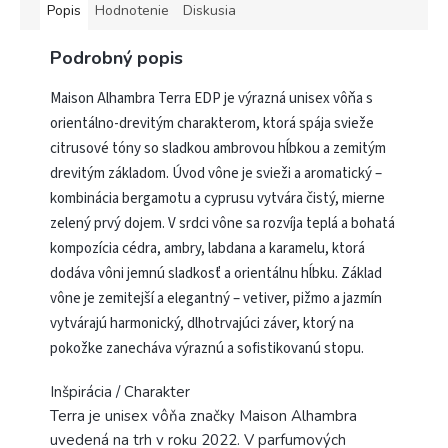
Popis
Hodnotenie
Diskusia
Podrobný popis
Maison Alhambra Terra EDP je výrazná unisex vôňa s
orientálno-drevitým charakterom, ktorá spája svieže
citrusové tóny so sladkou ambrovou hĺbkou a zemitým
drevitým základom. Úvod vône je svieži a aromatický –
kombinácia bergamotu a cyprusu vytvára čistý, mierne
zelený prvý dojem. V srdci vône sa rozvíja teplá a bohatá
kompozícia cédra, ambry, labdana a karamelu, ktorá
dodáva vôni jemnú sladkosť a orientálnu hĺbku. Základ
vône je zemitejší a elegantný – vetiver, pižmo a jazmín
vytvárajú harmonický, dlhotrvajúci záver, ktorý na
pokožke zanecháva výraznú a sofistikovanú stopu.
Inšpirácia / Charakter
Terra je unisex vôňa značky Maison Alhambra
uvedená na trh v roku 2022. V parfumových