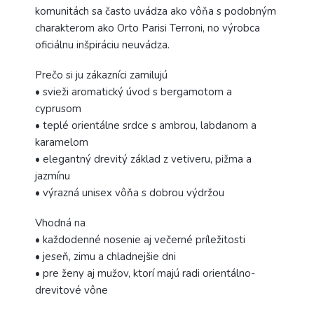
komunitách sa často uvádza ako vôňa s podobným
charakterom ako Orto Parisi Terroni, no výrobca
oficiálnu inšpiráciu neuvádza.
Prečo si ju zákazníci zamilujú
• svieži aromatický úvod s bergamotom a
cyprusom
• teplé orientálne srdce s ambrou, labdanom a
karamelom
• elegantný drevitý základ z vetiveru, pižma a
jazmínu
• výrazná unisex vôňa s dobrou výdržou
Vhodná na
• každodenné nosenie aj večerné príležitosti
• jeseň, zimu a chladnejšie dni
• pre ženy aj mužov, ktorí majú radi orientálno-
drevitové vône