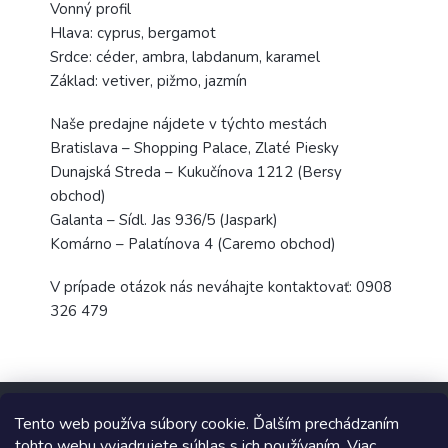
Vonný profil
Hlava: cyprus, bergamot
Srdce: céder, ambra, labdanum, karamel
Základ: vetiver, pižmo, jazmín
Naše predajne nájdete v týchto mestách
Bratislava – Shopping Palace, Zlaté Piesky
Dunajská Streda – Kukučínova 1212 (Bersy
obchod)
Galanta – Sídl. Jas 936/5 (Jaspark)
Komárno – Palatínova 4 (Caremo obchod)
V prípade otázok nás neváhajte kontaktovať: 0908
326 479
Z
á
Tento web používa súbory cookie. Ďalším prechádzaním
p
tohto webu vyjadrujete súhlas s ich používaním. Viac