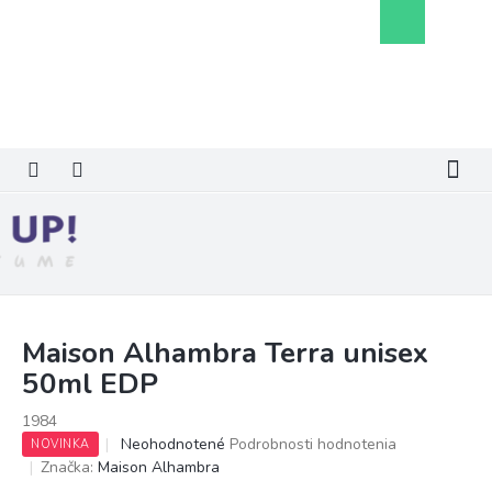
Prejsť
Nákupný
na
košík
obsah
Maison Alhambra Terra unisex
50ml EDP
1984
Priemerné
Neohodnotené
Podrobnosti hodnotenia
NOVINKA
hodnotenie
Značka:
Maison Alhambra
produktu