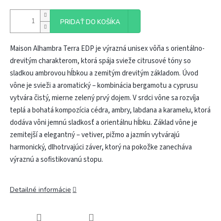
PRIDAŤ DO KOŠÍKA
Maison Alhambra Terra EDP je výrazná unisex vôňa s orientálno-
drevitým charakterom, ktorá spája svieže citrusové tóny so
sladkou ambrovou hĺbkou a zemitým drevitým základom. Úvod
vône je svieži a aromatický – kombinácia bergamotu a cyprusu
vytvára čistý, mierne zelený prvý dojem. V srdci vône sa rozvíja
teplá a bohatá kompozícia cédra, ambry, labdana a karamelu, ktorá
dodáva vôni jemnú sladkosť a orientálnu hĺbku. Základ vône je
zemitejší a elegantný – vetiver, pižmo a jazmín vytvárajú
harmonický, dlhotrvajúci záver, ktorý na pokožke zanecháva
výraznú a sofistikovanú stopu.
Detailné informácie