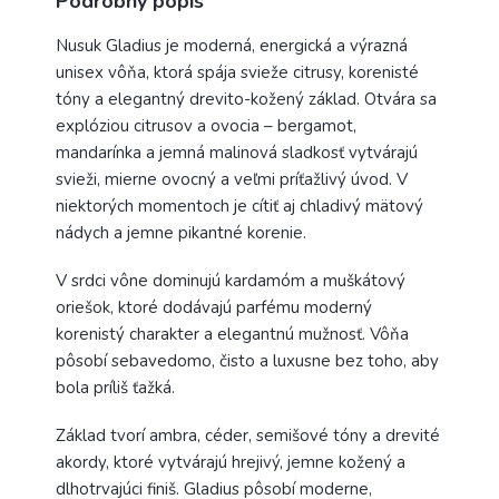
Podrobný popis
Nusuk Gladius je moderná, energická a výrazná
unisex vôňa, ktorá spája svieže citrusy, korenisté
tóny a elegantný drevito-kožený základ. Otvára sa
explóziou citrusov a ovocia – bergamot,
mandarínka a jemná malinová sladkosť vytvárajú
svieži, mierne ovocný a veľmi príťažlivý úvod. V
niektorých momentoch je cítiť aj chladivý mätový
nádych a jemne pikantné korenie.
V srdci vône dominujú kardamóm a muškátový
oriešok, ktoré dodávajú parfému moderný
korenistý charakter a elegantnú mužnosť. Vôňa
pôsobí sebavedomo, čisto a luxusne bez toho, aby
bola príliš ťažká.
Základ tvorí ambra, céder, semišové tóny a drevité
akordy, ktoré vytvárajú hrejivý, jemne kožený a
dlhotrvajúci finiš. Gladius pôsobí moderne,