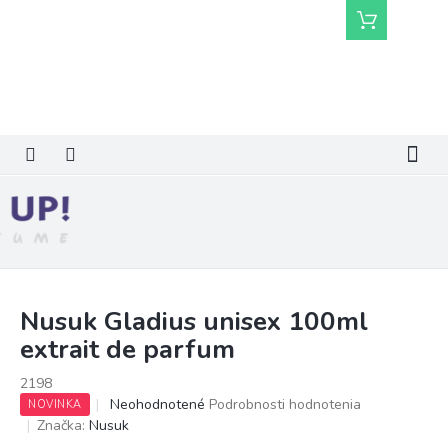
Prejsť
Nákupný
na
košík
obsah
Nusuk Gladius unisex 100ml
extrait de parfum
2198
Priemerné
Neohodnotené
Podrobnosti hodnotenia
NOVINKA
hodnotenie
Značka:
Nusuk
produktu