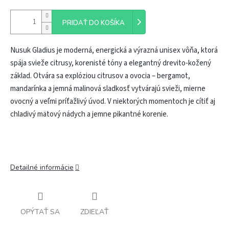
PRIDAŤ DO KOŠÍKA
Nusuk Gladius je moderná, energická a výrazná unisex vôňa, ktorá
spája svieže citrusy, korenisté tóny a elegantný drevito-kožený
základ. Otvára sa explóziou citrusov a ovocia – bergamot,
mandarínka a jemná malinová sladkosť vytvárajú svieži, mierne
ovocný a veľmi príťažlivý úvod. V niektorých momentoch je cítiť aj
chladivý mätový nádych a jemne pikantné korenie.
Detailné informácie
OPÝTAŤ SA
ZDIEĽAŤ