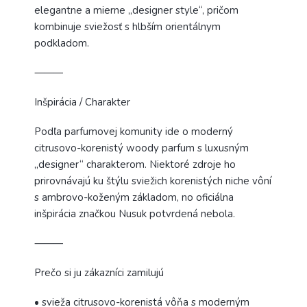
elegantne a mierne „designer style“, pričom
kombinuje sviežosť s hlbším orientálnym
podkladom.
⸻
Inšpirácia / Charakter
Podľa parfumovej komunity ide o moderný
citrusovo-korenistý woody parfum s luxusným
„designer“ charakterom. Niektoré zdroje ho
prirovnávajú ku štýlu sviežich korenistých niche vôní
s ambrovo-koženým základom, no oficiálna
inšpirácia značkou Nusuk potvrdená nebola.
⸻
Prečo si ju zákazníci zamilujú
• svieža citrusovo-korenistá vôňa s moderným