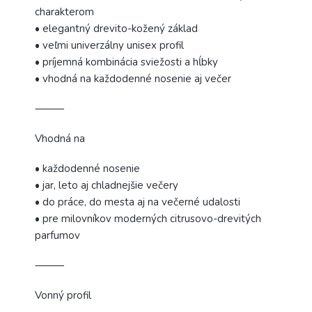
charakterom
• elegantný drevito-kožený základ
• veľmi univerzálny unisex profil
• príjemná kombinácia sviežosti a hĺbky
• vhodná na každodenné nosenie aj večer
⸻
Vhodná na
• každodenné nosenie
• jar, leto aj chladnejšie večery
• do práce, do mesta aj na večerné udalosti
• pre milovníkov moderných citrusovo-drevitých
parfumov
⸻
Vonný profil