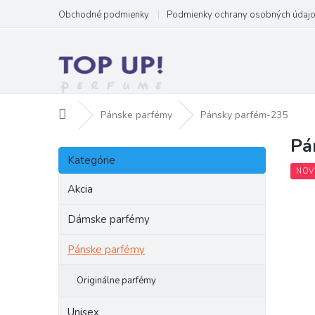
Prejsť
Obchodné podmienky
Podmienky ochrany osobných údaj
na
obsah
Domov
Pánske parfémy
Pánsky parfém-235
Pá
B
Preskočiť
o
Kategórie
kategórie
č
NOV
n
Akcia
ý
p
Dámske parfémy
a
Pánske parfémy
n
e
l
Originálne parfémy
Unisex