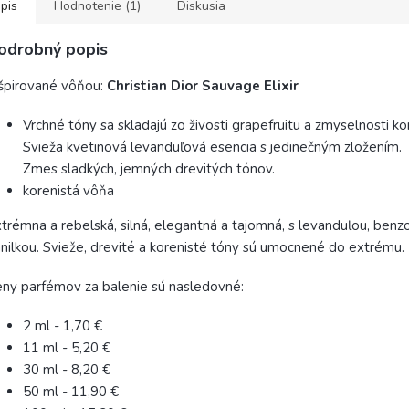
pis
Hodnotenie (1)
Diskusia
odrobný popis
špirované vôňou:
Christian Dior Sauvage Elixir
Vrchné tóny sa skladajú zo živosti grapefruitu a zmyselnosti ko
Svieža kvetinová levanduľová esencia s jedinečným zložením.
Zmes sladkých, jemných drevitých tónov.
korenistá vôňa
trémna a rebelská, silná, elegantná a tajomná, s levanduľou, ben
nilkou. Svieže, drevité a korenisté tóny sú umocnené do extrému.
ny parfémov za balenie sú nasledovné:
2 ml - 1,70 €
11 ml - 5,20 €
30 ml - 8,20 €
50 ml - 11,90 €