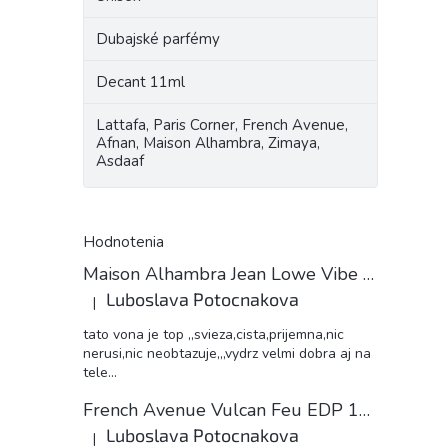
Dubajské parfémy
Decant 11ml
Lattafa, Paris Corner, French Avenue,
Afnan, Maison Alhambra, Zimaya,
Asdaaf
Hodnotenia
Maison Alhambra Jean Lowe Vibe unisex 11ml EDP decant
Luboslava Potocnakova
|
Hodnotenie produktu je 5 z 5 hviezdičiek.
tato vona je top ,,svieza,cista,prijemna,nic
nerusi,nic neobtazuje,,,vydrz velmi dobra aj na
tele...
French Avenue Vulcan Feu EDP 11ml decant
Luboslava Potocnakova
|
Hodnotenie produktu je 5 z 5 hviezdičiek.