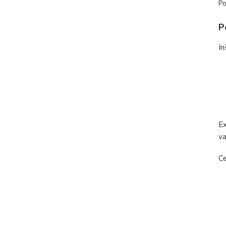
Po
P
In
Ex
va
Ce