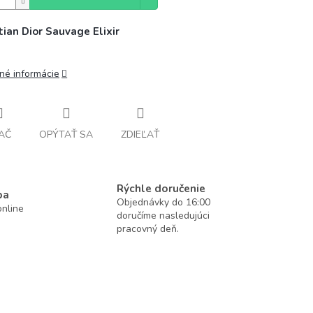
tian Dior Sauvage Elixir
lné informácie
AČ
OPÝTAŤ SA
ZDIEĽAŤ
Rýchle doručenie
ba
Objednávky do 16:00
nline
doručíme nasledujúci
pracovný deň.