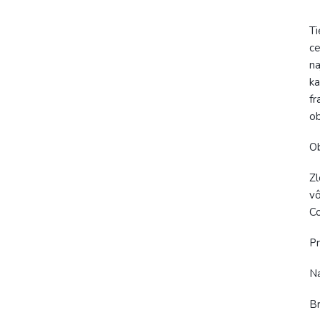
Ti
ce
na
ka
fr
ob
Ob
Zl
vô
Co
Pr
Na
Br