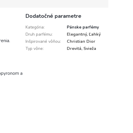
Dodatočné parametre
Kategória
:
Pánske parfémy
Druh parfému
:
Elegantný, Ľahký
renia.
Inšpirované vôňou
:
Christian Dior
Typ vône
:
Drevitá, Svieža
zopyronom a