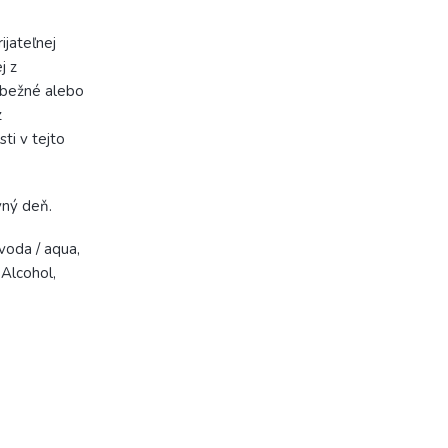
ijateľnej
j z
 bežné alebo
z
ti v tejto
vný deň.
voda / aqua,
Alcohol,