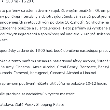
100 ml - 15,20 €
eto parfémy sú alternatívami k najobľúbenejším značkám. Okrem pr
ny ponúkajú intenzívny a dlhotrvajúci účinok, vám zaručí pocit jedne
jmodernejších svetových vôní po dobu 10-12hodín. Sú vhodné na
ždodenné použitie a sú antialergické. Tieto parfémy sú vyrobené 
ancúzskych ingrediencií a spoločnosť má viac ako 20-ročné skúsenos
lasti.
jednávky zadané do 16:00 hod. budú doručené nasledujúci praco
oženie tohto parfému obsahuje nasledovné látky: alkohol, čistená 
ňa Amyl Cinnamal, Ansie Alcohol, Citral Benzyl Benzoate, Benzyl 
umarin, Farnesol, Isoeugenol, Cinnamyl Alcohol a Linalool.
i správnom používaní môžete cítiť vôňu na pokožke 10-12 hodín.
še predajne sa nachádzajú v týchto mestách:
atislava: Zlaté Piesky Shopping Palace