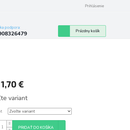
Prihlásenie
cka podpora:
Nákupný
Prázdny košík
908326479
košík
d
1,70 €
tková
te variant
nt
PRIDAŤ DO KOŠÍKA