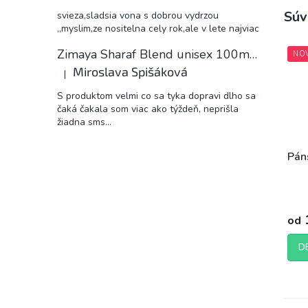
Súv
svieza,sladsia vona s dobrou vydrzou
,,myslim,ze nositelna cely rok,ale v lete najviac
Zimaya Sharaf Blend unisex 100ml EDP
NO
Miroslava Spišáková
|
Hodnotenie produktu je 5 z 5 hviezdičiek.
S produktom velmi co sa tyka dopravi dlho sa
čaká čakala som viac ako týždeň, neprišla
žiadna sms...
Pán
Prie
hodn
od
prod
je
5,0
D
z
5
hviez