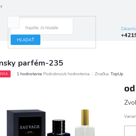
ov
Zákazní
+421
HĽADAŤ
nsky parfém-235
Priemerné
1 hodnotenie
Podrobnosti hodnotenia
Značka:
TopUp
INKA
hodnotenie
produktu
o
je
5,0
Jedno
Zvoľ
z
cena:
5
hviezdičiek.
Varia