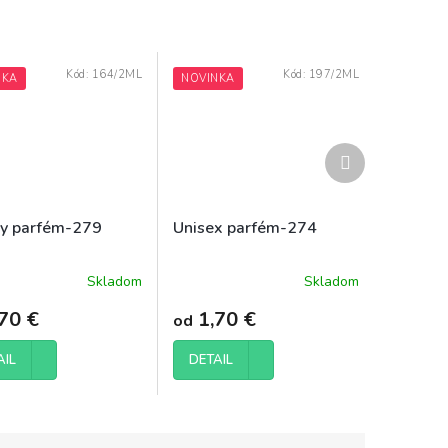
Kód:
164/2ML
Kód:
197/2ML
NKA
NOVINKA
Ďalší
produkt
y parfém-279
Unisex parfém-274
Skladom
Skladom
rné
enie
70 €
1,70 €
od
tu
AIL
DETAIL
čiek.