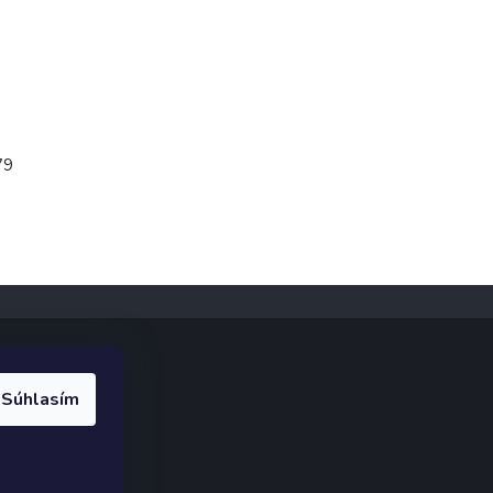
79
Súhlasím