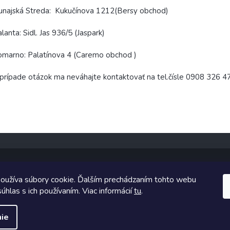
najská Streda: Kukučínova 1212(Bersy obchod)
lanta: Sidl. Jas 936/5 (Jaspark)
marno: Palatínova 4 (Caremo obchod )
prípade otázok ma neváhajte kontaktovať na tel.čísle 0908 326 4
oužíva súbory cookie. Ďalším prechádzaním tohto webu
Copyright 2026
TopUpParfémy
. Všetky práva vyhradené.
úhlas s ich používaním. Viac informácií
tu
.
Vytvoril Shoptet
ie