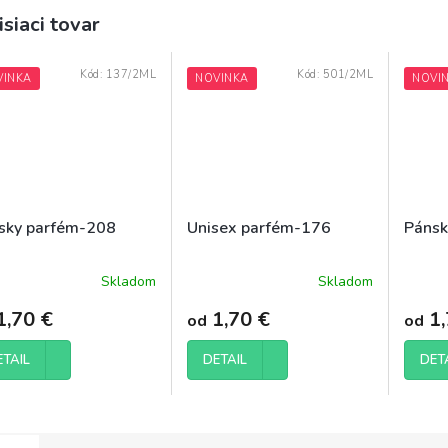
isiaci tovar
Kód:
137/2ML
Kód:
501/2ML
VINKA
NOVINKA
NOVI
sky parfém-208
Unisex parfém-176
Pánsk
Skladom
Skladom
merné
Prieme
otenie
hodnot
1,70 €
1,70 €
1,
od
od
uktu
produk
je
5,0
ETAIL
DETAIL
DET
z
5
dičiek.
hviezdi