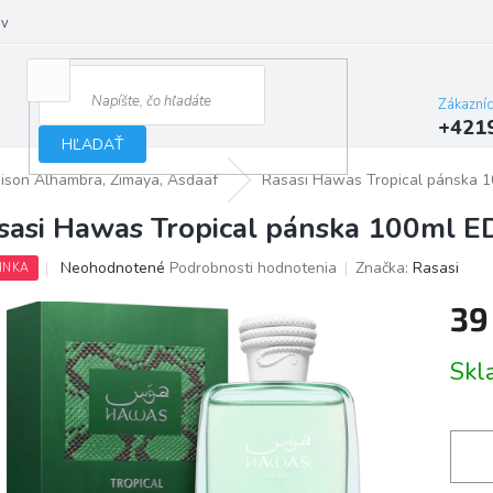
ov
Zákazní
+421
HĽADAŤ
aison Alhambra, Zimaya, Asdaaf
Rasasi Hawas Tropical pánska 
sasi Hawas Tropical pánska 100ml E
Priemerné
Neohodnotené
Podrobnosti hodnotenia
Značka:
Rasasi
INKA
hodnotenie
produktu
39
je
0,0
Jedno
Skl
z
cena:
5
hviezdičiek.