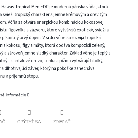
i Hawas Tropical Men EDP je moderná pánska vôňa, ktorá
a svieži tropický charakter s jemne krémovým a drevitým
dom. Vôňa sa otvára energickou kombináciou kokosovej
listu figovníka a zázvoru, ktoré vytvárajú exotický, svieži a
 pikantný prvý dojem. V srdci vône sa rozvíja tropická
ia kokosu, figy a mäty, ktorá dodáva kompozícii zelený,
vý a zároveň jemne sladký charakter. Základ vône je teplý a
tný – santalové drevo, tonka a pižmo vytvárajú hladký,
a dlhotrvajúci záver, ktorý na pokožke zanecháva
nú a príjemnú stopu.
lné informácie
AČ
OPÝTAŤ SA
ZDIEĽAŤ