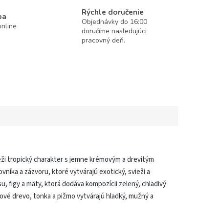
Rýchle doručenie
ba
Objednávky do 16:00
nline
doručíme nasledujúci
pracovný deň.
ži tropický charakter s jemne krémovým a drevitým
níka a zázvoru, ktoré vytvárajú exotický, svieži a
u, figy a mäty, ktorá dodáva kompozícii zelený, chladivý
lové drevo, tonka a pižmo vytvárajú hladký, mužný a
.