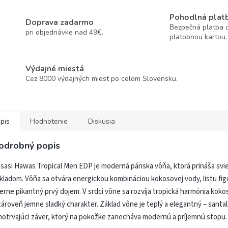
Pohodlná plat
Doprava zadarmo
Bezpečná platba o
pri objednávke nad 49€.
platobnou kartou.
Výdajné miestá
Cez 8000 výdajných miest po celom Slovensku.
pis
Hodnotenie
Diskusia
odrobný popis
sasi Hawas Tropical Men EDP je moderná pánska vôňa, ktorá prináša svie
kladom. Vôňa sa otvára energickou kombináciou kokosovej vody, listu figov
erne pikantný prvý dojem. V srdci vône sa rozvíja tropická harmónia kokos
zároveň jemne sladký charakter. Základ vône je teplý a elegantný – santa
hotrvajúci záver, ktorý na pokožke zanecháva modernú a príjemnú stopu