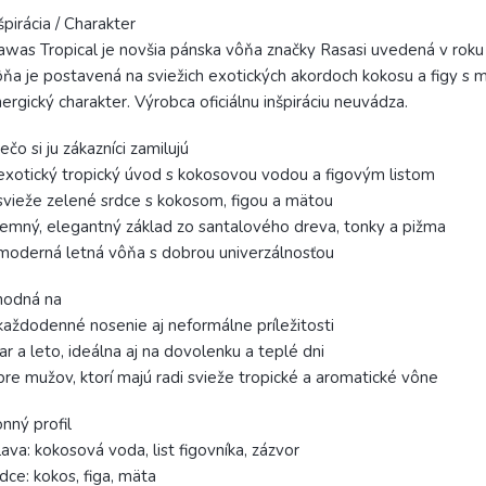
špirácia / Charakter
was Tropical je novšia pánska vôňa značky Rasasi uvedená v roku 
ňa je postavená na sviežich exotických akordoch kokosu a figy s
ergický charakter. Výrobca oficiálnu inšpiráciu neuvádza.
ečo si ju zákazníci zamilujú
exotický tropický úvod s kokosovou vodou a figovým listom
svieže zelené srdce s kokosom, figou a mätou
jemný, elegantný základ zo santalového dreva, tonky a pižma
moderná letná vôňa s dobrou univerzálnosťou
hodná na
každodenné nosenie aj neformálne príležitosti
jar a leto, ideálna aj na dovolenku a teplé dni
pre mužov, ktorí majú radi svieže tropické a aromatické vône
nný profil
ava: kokosová voda, list figovníka, zázvor
dce: kokos, figa, mäta