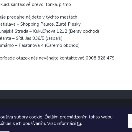
klad: santalové drevo, tonka, pižmo
še predajne nájdete v týchto mestách
atislava – Shopping Palace, Zlaté Piesky
najská Streda – Kukučínova 1212 (Bersy obchod)
lanta – Sídl. Jas 936/5 (Jaspark)
omárno – Palatínova 4 (Caremo obchod)
prípade otázok nás neváhajte kontaktovať: 0908 326 479
oužíva súbory cookie. Ďalším prechádzaním tohto webu
Copyright 2026
TopUpParfémy
. Všetky práva vyhradené.
úhlas s ich používaním. Viac informácií
tu
.
Vytvoril Shoptet