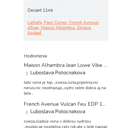
Decant 11ml
Lattafa, Paris Corner, French Avenue,
Afnan, Maison Alhambra, Zimaya,
Asdaaf
Hodnotenia
Maison Alhambra Jean Lowe Vibe unisex 11ml EDP decant
Luboslava Potocnakova
|
Hodnotenie produktu je 5 z 5 hviezdičiek.
tato vona je top ,,svieza,cista,prijemna,nic
nerusi,nic neobtazuje,,,vydrz velmi dobra aj na
tele...
French Avenue Vulcan Feu EDP 11ml decant
Luboslava Potocnakova
|
Hodnotenie produktu je 5 z 5 hviezdičiek.
svieza,sladsia vona s dobrou vydrzou
,,myslim,ze nositelna cely rok,ale v lete najviac