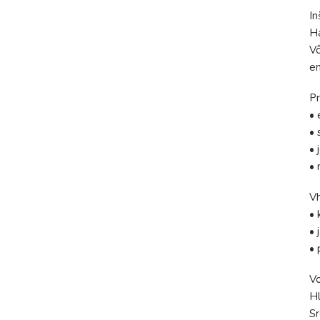
In
Ha
Vô
en
Pr
• 
• 
• 
• 
V
• 
• 
• 
Vo
Hl
Sr