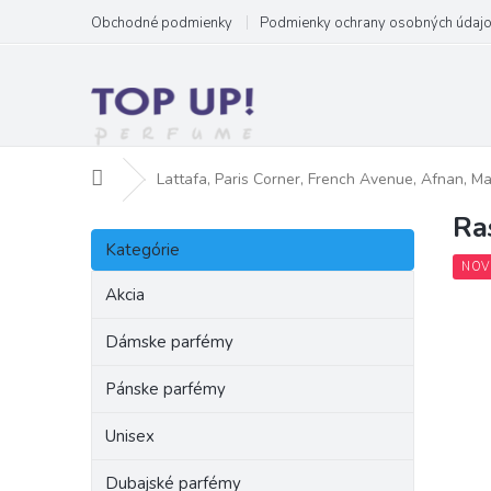
Prejsť
Obchodné podmienky
Podmienky ochrany osobných údaj
na
obsah
Domov
Lattafa, Paris Corner, French Avenue, Afnan, M
Ra
B
Preskočiť
o
Kategórie
kategórie
č
NOV
n
Akcia
ý
p
Dámske parfémy
a
Pánske parfémy
n
e
Unisex
l
Dubajské parfémy