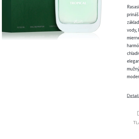
Rasas
prináš
zákla
vody, 
mierne
harmón
chladi
elegan
mužný 
moder
Detai
TL