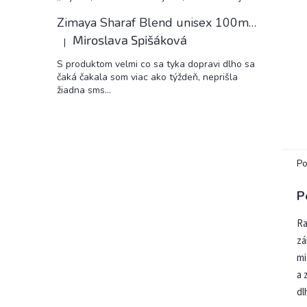
Zimaya Sharaf Blend unisex 100ml EDP
Miroslava Spišáková
|
Hodnotenie produktu je 5 z 5 hviezdičiek.
S produktom velmi co sa tyka dopravi dlho sa
čaká čakala som viac ako týždeň, neprišla
žiadna sms...
Po
P
Ra
zá
mi
a 
dl