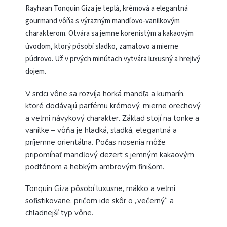
Rayhaan Tonquin Giza je teplá, krémová a elegantná
gourmand vôňa s výrazným mandľovo-vanilkovým
charakterom. Otvára sa jemne korenistým a kakaovým
úvodom, ktorý pôsobí sladko, zamatovo a mierne
púdrovo. Už v prvých minútach vytvára luxusný a hrejivý
dojem.
V srdci vône sa rozvíja horká mandľa a kumarín,
ktoré dodávajú parfému krémový, mierne orechový
a veľmi návykový charakter. Základ stojí na tonke a
vanilke – vôňa je hladká, sladká, elegantná a
príjemne orientálna. Počas nosenia môže
pripomínať mandľový dezert s jemným kakaovým
podtónom a hebkým ambrovým finišom.
Tonquin Giza pôsobí luxusne, mäkko a veľmi
sofistikovane, pričom ide skôr o „večerný“ a
chladnejší typ vône.