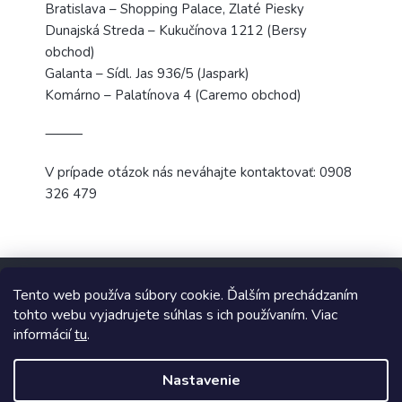
Bratislava – Shopping Palace, Zlaté Piesky
Dunajská Streda – Kukučínova 1212 (Bersy
obchod)
Galanta – Sídl. Jas 936/5 (Jaspark)
Komárno – Palatínova 4 (Caremo obchod)
⸻
V prípade otázok nás neváhajte kontaktovať: 0908
326 479
Z
á
Tento web používa súbory cookie. Ďalším prechádzaním
p
tohto webu vyjadrujete súhlas s ich používaním. Viac
ä
informácií
tu
.
t
Copyright 2026
TopUpParfémy
. Všetky práva vyhradené.
i
Nastavenie
e