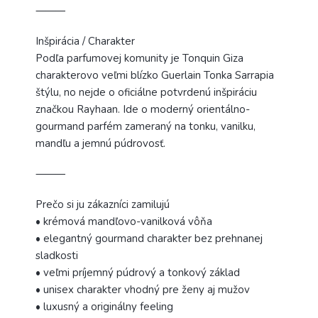
⸻
Inšpirácia / Charakter
Podľa parfumovej komunity je Tonquin Giza
charakterovo veľmi blízko Guerlain Tonka Sarrapia
štýlu, no nejde o oficiálne potvrdenú inšpiráciu
značkou Rayhaan. Ide o moderný orientálno-
gourmand parfém zameraný na tonku, vanilku,
mandľu a jemnú púdrovosť.
⸻
Prečo si ju zákazníci zamilujú
• krémová mandľovo-vanilková vôňa
• elegantný gourmand charakter bez prehnanej
sladkosti
• veľmi príjemný púdrový a tonkový základ
• unisex charakter vhodný pre ženy aj mužov
• luxusný a originálny feeling