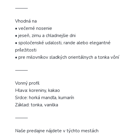
⸻
Vhodná na
• večerné nosenie
• jeseň, zimu a chladnejšie dni
• spoločenské udalosti, rande alebo elegantné
príležitosti
• pre milovníkov sladkých orientálnych a tonka vôní
⸻
Vonný profil
Hlava: koreniny, kakao
Srdce: horká mandľa, kumarín
Základ: tonka, vanilka
⸻
Naše predajne nájdete v týchto mestách