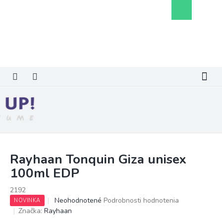
Prejsť
Nákupný
na
košík
obsah
Rayhaan Tonquin Giza unisex
100ml EDP
2192
Priemerné
Neohodnotené
Podrobnosti hodnotenia
NOVINKA
hodnotenie
Značka:
Rayhaan
produktu