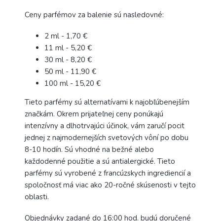
Ceny parfémov za balenie sú nasledovné:
2 ml - 1,70 €
11 ml - 5,20 €
30 ml - 8,20 €
50 ml - 11,90 €
100 ml - 15,20 €
Tieto parfémy sú alternatívami k najobľúbenejším
značkám. Okrem prijateľnej ceny ponúkajú
intenzívny a dlhotrvajúci účinok, vám zaručí pocit
jednej z najmodernejších svetových vôní po dobu
8-10 hodín. Sú vhodné na bežné alebo
každodenné použitie a sú antialergické. Tieto
parfémy sú vyrobené z francúzskych ingrediencií a
spoločnosť má viac ako 20-ročné skúsenosti v tejto
oblasti.
Objednávky zadané do 16:00 hod. budú doručené