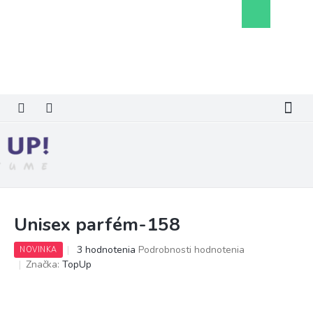
Prejsť
Nákupný
na
košík
obsah
Unisex parfém-158
Priemerné
3 hodnotenia
Podrobnosti hodnotenia
NOVINKA
hodnotenie
Značka:
TopUp
produktu
je
5,0