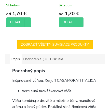
Skladom
Skladom
1,70 €
1,70 €
od
od
DETAIL
DETAIL
ZOBRAZIŤ VŠETKY SÚVISIACE PRODUKTY
Popis
Hodnotenie (3)
Diskusia
Podrobný popis
Inšpirované vôňou: Xerjoff CASAMORATI ITALICA
Velmi silná sladká škoricová vôňa
Vôňa kombinuje drevité a mliečne tóny, mandľovú
arómu a ľahký púder. Brutálná silná škoricová vôňa