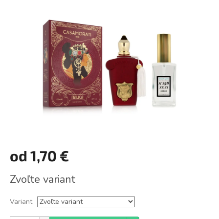
z
5
hviezdičiek.
od
1,70 €
Jednotková
Zvoľte variant
cena:
Variant