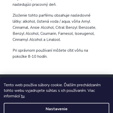
nasledujúci pracovný deň.
Zloženie tohto parfému obsahuje nasledovné
látky: alkohol, čistená voda / aqua, vôňa Amyl
Cinnamal, Ansie Alcohol, Citral Benzyl Benzoate,
Benzyl Alcohol, Coumarin, Farnesol, Isoeugenol,
Cinnamyl Alcohol a Linalool.
Pri správnom používaní môžete cítiť vôňu na
pokožke 8-10 hodín.
Z
á
Tento web používa súbory cookie. Ďalším prechádzaním
p
tohto webu vyjadrujete súhlas s ich používaním. Viac
ä
informácií
tu
.
t
Copyright 2026
TopUpParfémy
. Všetky práva vyhradené.
i
Nastavenie
e