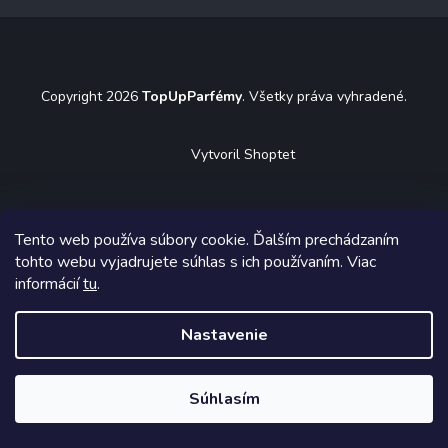
á
p
ä
t
Copyright 2026
TopUpParfémy
. Všetky práva vyhradené.
i
e
Vytvoril Shoptet
Tento web používa súbory cookie. Ďalším prechádzaním
tohto webu vyjadrujete súhlas s ich používaním. Viac
informácií
tu
.
Nastavenie
Súhlasím