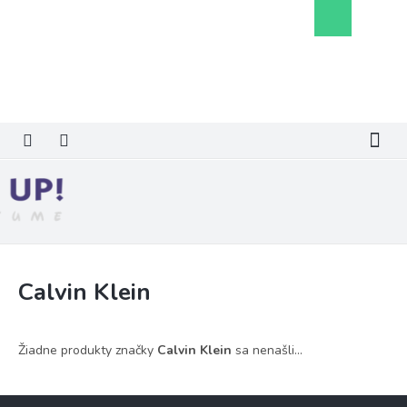
Prejsť
Nákupný
na
košík
obsah
Calvin Klein
Žiadne produkty značky
Calvin Klein
sa nenašli...
Z