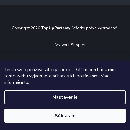
á
p
ä
t
Copyright 2026
TopUpParfémy
. Všetky práva vyhradené.
i
e
Vytvoril Shoptet
Tento web používa súbory cookie. Ďalším prechádzaním
tohto webu vyjadrujete súhlas s ich používaním. Viac
informácií
tu
.
Nastavenie
Súhlasím