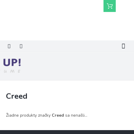
Prejsť
Nákupný
na
košík
obsah
Creed
Žiadne produkty značky
Creed
sa nenašli...
Z