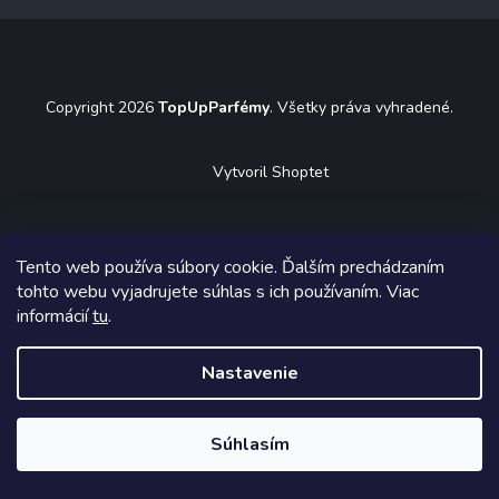
á
p
ä
t
Copyright 2026
TopUpParfémy
. Všetky práva vyhradené.
i
e
Vytvoril Shoptet
Tento web používa súbory cookie. Ďalším prechádzaním
tohto webu vyjadrujete súhlas s ich používaním. Viac
informácií
tu
.
Nastavenie
Súhlasím