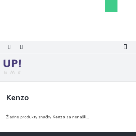
Prejsť
Nákupný
na
košík
obsah
Kenzo
Žiadne produkty značky
Kenzo
sa nenašli...
Z