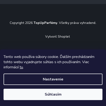
á
p
ä
t
Copyright 2026
TopUpParfémy
. Všetky práva vyhradené.
i
e
Vytvoril Shoptet
Tento web používa súbory cookie. Ďalším prechádzaním
tohto webu vyjadrujete súhlas s ich používaním. Viac
informácií
tu
.
Nastavenie
Súhlasím