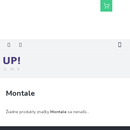
Prejsť
Nákupný
na
košík
obsah
Montale
Žiadne produkty značky
Montale
sa nenašli...
Z