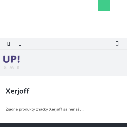
Prejsť
Nákupný
na
košík
obsah
Xerjoff
Žiadne produkty značky
Xerjoff
sa nenašli...
Z